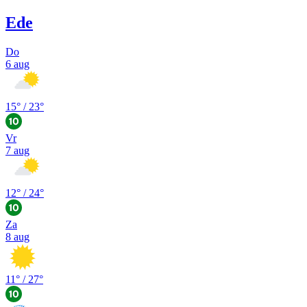
Ede
Do
6 aug
15
° /
23
°
Vr
7 aug
12
° /
24
°
Za
8 aug
11
° /
27
°