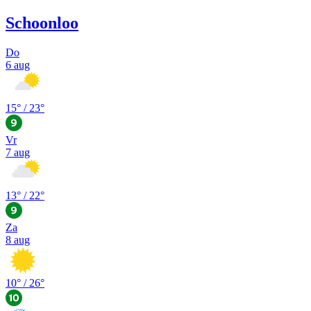
Schoonloo
Do
6 aug
15
° /
23
°
Vr
7 aug
13
° /
22
°
Za
8 aug
10
° /
26
°