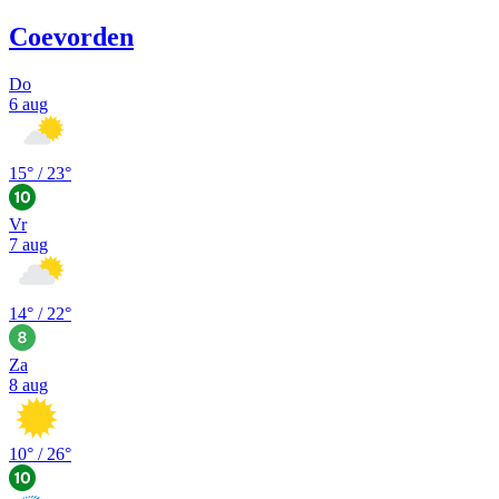
Coevorden
Do
6 aug
15
° /
23
°
Vr
7 aug
14
° /
22
°
Za
8 aug
10
° /
26
°