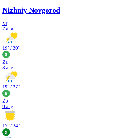
Nizhniy Novgorod
Vr
7 aug
19
° /
30
°
Za
8 aug
19
° /
27
°
Zo
9 aug
15
° /
24
°