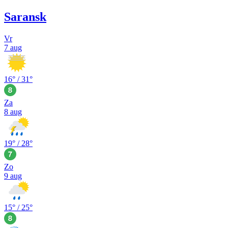
Saransk
Vr
7 aug
16
° /
31
°
Za
8 aug
19
° /
28
°
Zo
9 aug
15
° /
25
°