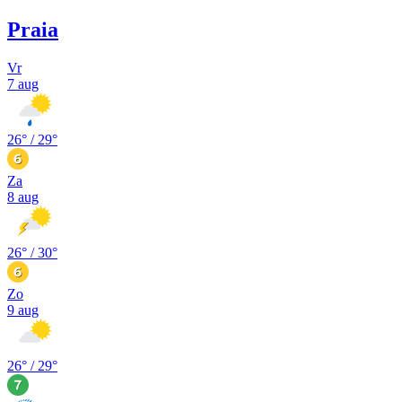
Praia
Vr
7 aug
26
° /
29
°
Za
8 aug
26
° /
30
°
Zo
9 aug
26
° /
29
°