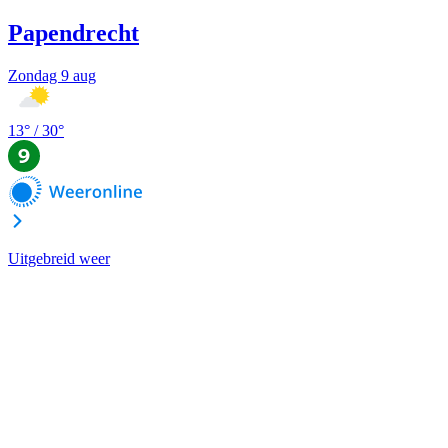
Papendrecht
Zondag 9 aug
13
° /
30
°
Uitgebreid weer