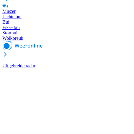
Miezer
Lichte bui
Bui
Fikse bui
Stortbui
Wolkbreuk
Uitgebreide radar