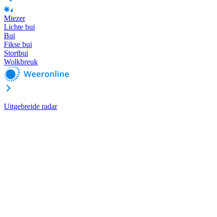
Miezer
Lichte bui
Bui
Fikse bui
Stortbui
Wolkbreuk
Uitgebreide radar