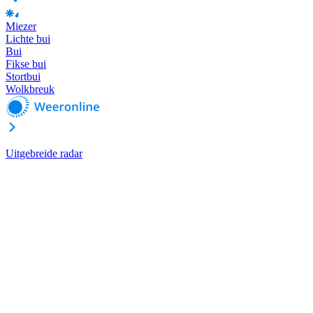
Miezer
Lichte bui
Bui
Fikse bui
Stortbui
Wolkbreuk
Uitgebreide radar