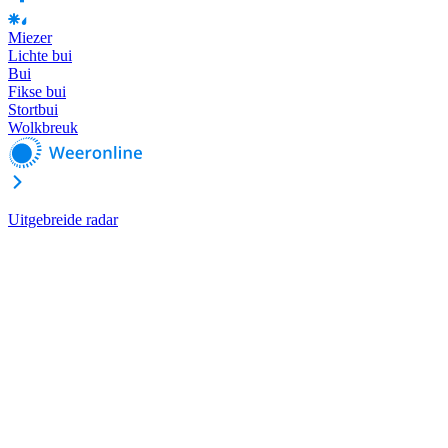
Miezer
Lichte bui
Bui
Fikse bui
Stortbui
Wolkbreuk
Uitgebreide radar