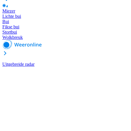
Miezer
Lichte bui
Bui
Fikse bui
Stortbui
Wolkbreuk
Uitgebreide radar