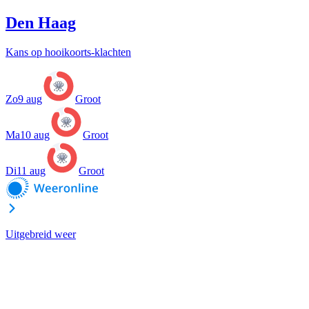
Den Haag
Kans op hooikoorts-klachten
Zo
9 aug
Groot
Ma
10 aug
Groot
Di
11 aug
Groot
Uitgebreid weer