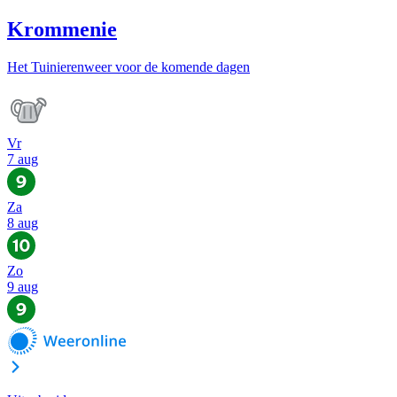
Krommenie
Het Tuinierenweer voor de komende dagen
Vr
7 aug
Za
8 aug
Zo
9 aug