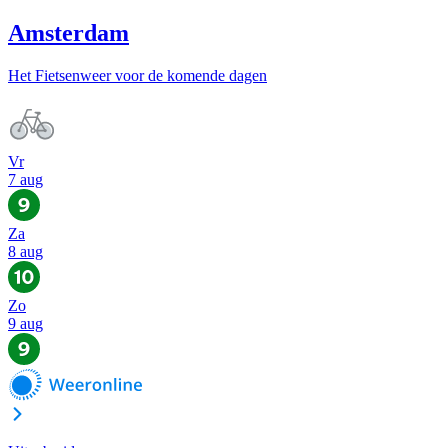
Amsterdam
Het Fietsenweer voor de komende dagen
Vr
7 aug
Za
8 aug
Zo
9 aug