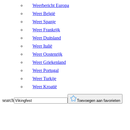
Weerbericht Europa
Weer België
Weer Spanje
Weer Frankrijk
Weer Duitsland
Weer Italië
Weer Oostenrijk
Weer Griekenland
Weer Portugal
Weer Turkije
Weer Kroatië
search
Toevoegen aan favorieten