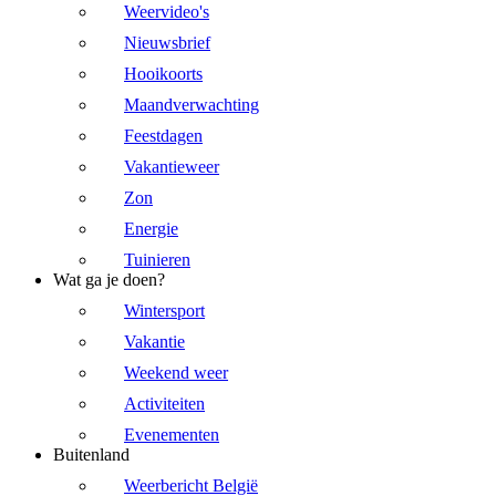
Weervideo's
Nieuwsbrief
Hooikoorts
Maandverwachting
Feestdagen
Vakantieweer
Zon
Energie
Tuinieren
Wat ga je doen?
Wintersport
Vakantie
Weekend weer
Activiteiten
Evenementen
Buitenland
Weerbericht België