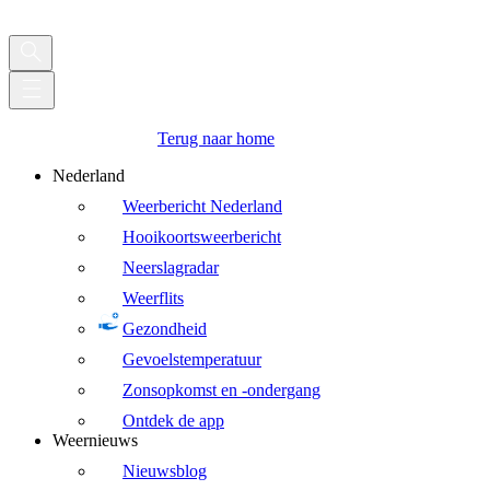
Terug naar home
Nederland
Weerbericht Nederland
Hooikoortsweerbericht
Neerslagradar
Weerflits
Gezondheid
Gevoelstemperatuur
Zonsopkomst en -ondergang
Ontdek de app
Weernieuws
Nieuwsblog