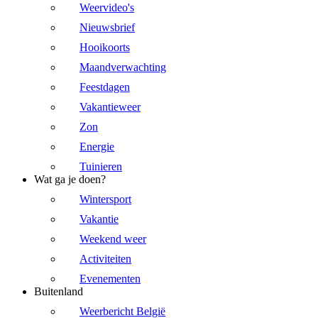
Weervideo's
Nieuwsbrief
Hooikoorts
Maandverwachting
Feestdagen
Vakantieweer
Zon
Energie
Tuinieren
Wat ga je doen?
Wintersport
Vakantie
Weekend weer
Activiteiten
Evenementen
Buitenland
Weerbericht België