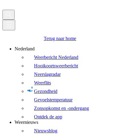
Terug naar home
Nederland
Weerbericht Nederland
Hooikoortsweerbericht
Neerslagradar
Weerflits
Gezondheid
Gevoelstemperatuur
Zonsopkomst en -ondergang
Ontdek de app
Weernieuws
Nieuwsblog