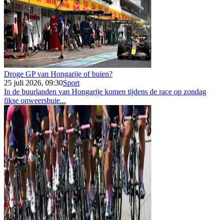
Droge GP van Hongarije of buien?
25 juli 2026, 09:30
Sport
In de buurlanden van Hongarije komen tijdens de race op zondag
fikse onweersbuie...