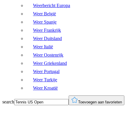
Weerbericht Europa
Weer België
Weer Spanje
Weer Frankrijk
Weer Duitsland
Weer Italië
Weer Oostenrijk
Weer Griekenland
Weer Portugal
Weer Turkije
Weer Kroatië
search
Toevoegen aan favorieten