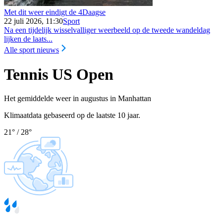
Met dit weer eindigt de 4Daagse
22 juli 2026, 11:30
Sport
Na een tijdelijk wisselvalliger weerbeeld op de tweede wandeldag
lijken de laats...
Alle sport nieuws
Tennis US Open
Het gemiddelde weer in augustus in Manhattan
Klimaatdata gebaseerd op de laatste 10 jaar.
21
°
/
28
°