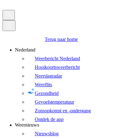
Terug naar home
Nederland
Weerbericht Nederland
Hooikoortsweerbericht
Neerslagradar
Weerflits
Gezondheid
Gevoelstemperatuur
Zonsopkomst en -ondergang
Ontdek de app
Weernieuws
Nieuwsblog