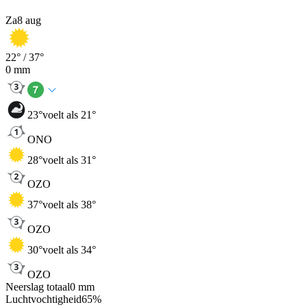
Za
8 aug
22
° /
37
°
0
mm
23
°
voelt als 21°
ONO
28
°
voelt als 31°
OZO
37
°
voelt als 38°
OZO
30
°
voelt als 34°
OZO
Neerslag totaal
0
mm
Luchtvochtigheid
65
%