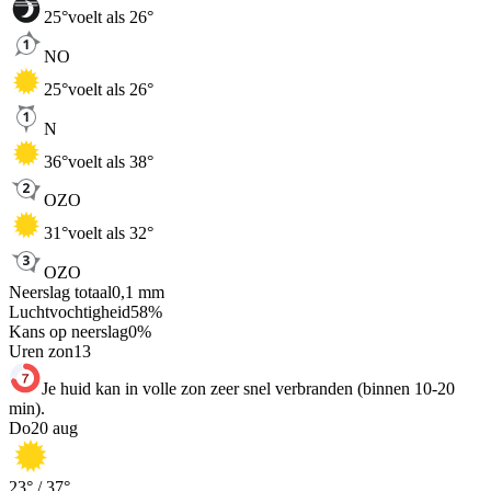
25
°
voelt als 26°
NO
25
°
voelt als 26°
N
36
°
voelt als 38°
OZO
31
°
voelt als 32°
OZO
Neerslag totaal
0,1
mm
Luchtvochtigheid
58
%
Kans op neerslag
0
%
Uren zon
13
Je huid kan in volle zon zeer snel verbranden (binnen 10-20
min).
Do
20 aug
23
° /
37
°