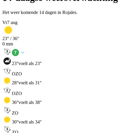
Het weer komende 14 dagen in Rojales.
Vr
7 aug
23
° /
36
°
0
mm
23
°
voelt als 23°
OZO
28
°
voelt als 31°
OZO
36
°
voelt als 38°
ZO
30
°
voelt als 34°
ZO