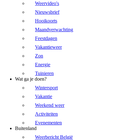
Weervideo's
Nieuwsbrief
Hooikoorts
Maandverwachting
Feestdagen
Vakantieweer
Zon
Energie
Tuinieren
Wat ga je doen?
Wintersport
Vakantie
Weekend weer
Activiteiten
Evenementen
Buitenland
Weerbericht België