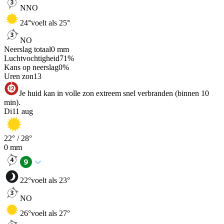
NNO
24
°
voelt als 25°
NO
Neerslag totaal
0
mm
Luchtvochtigheid
71
%
Kans op neerslag
0
%
Uren zon
13
Je huid kan in volle zon extreem snel verbranden (binnen 10
min).
Di
11 aug
22
° /
28
°
0
mm
22
°
voelt als 23°
NO
26
°
voelt als 27°