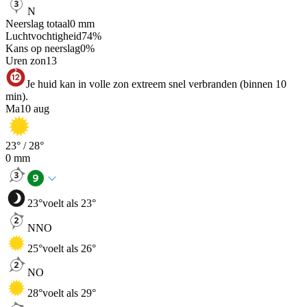
N
Neerslag totaal
0
mm
Luchtvochtigheid
74
%
Kans op neerslag
0
%
Uren zon
13
Je huid kan in volle zon extreem snel verbranden (binnen 10
min).
Ma
10 aug
23
° /
28
°
0
mm
23
°
voelt als 23°
NNO
25
°
voelt als 26°
NO
28
°
voelt als 29°