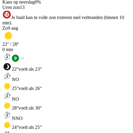
Kans op neerslag
0
%
Uren zon
13
Je huid kan in volle zon extreem snel verbranden (binnen 10
min).
Zo
9 aug
22
° /
28
°
0
mm
22
°
voelt als 23°
NO
25
°
voelt als 26°
NO
28
°
voelt als 30°
NNO
24
°
voelt als 25°