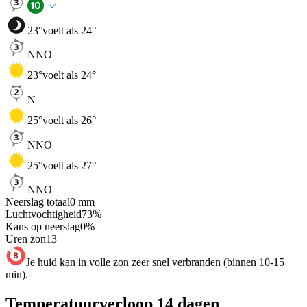
23
°
voelt als 24°
NNO
23
°
voelt als 24°
N
25
°
voelt als 26°
NNO
25
°
voelt als 27°
NNO
Neerslag totaal
0
mm
Luchtvochtigheid
73
%
Kans op neerslag
0
%
Uren zon
13
Je huid kan in volle zon zeer snel verbranden (binnen 10-15
min).
Temperatuurverloop 14 dagen