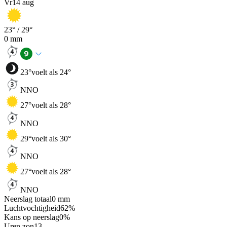
Vr
14 aug
23
° /
29
°
0
mm
23
°
voelt als 24°
NNO
27
°
voelt als 28°
NNO
29
°
voelt als 30°
NNO
27
°
voelt als 28°
NNO
Neerslag totaal
0
mm
Luchtvochtigheid
62
%
Kans op neerslag
0
%
Uren zon
13