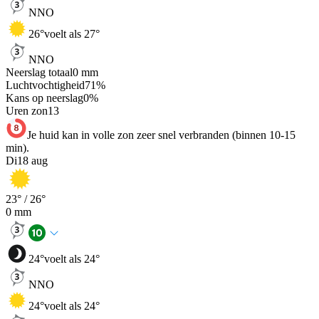
NNO
26
°
voelt als 27°
NNO
Neerslag totaal
0
mm
Luchtvochtigheid
71
%
Kans op neerslag
0
%
Uren zon
13
Je huid kan in volle zon zeer snel verbranden (binnen 10-15
min).
Di
18 aug
23
° /
26
°
0
mm
24
°
voelt als 24°
NNO
24
°
voelt als 24°