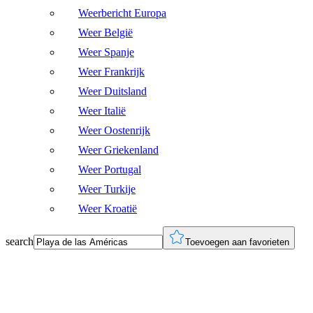
Weerbericht Europa
Weer België
Weer Spanje
Weer Frankrijk
Weer Duitsland
Weer Italië
Weer Oostenrijk
Weer Griekenland
Weer Portugal
Weer Turkije
Weer Kroatië
search
Toevoegen aan favorieten