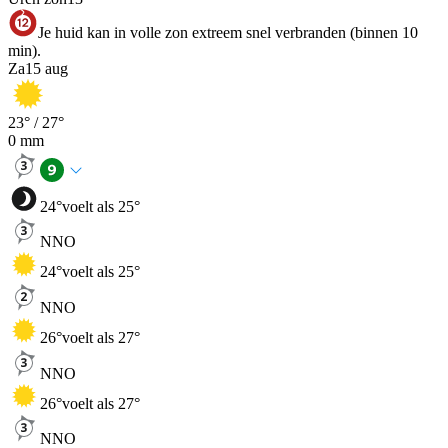
Je huid kan in volle zon extreem snel verbranden (binnen 10
min).
Za
15 aug
23
° /
27
°
0
mm
24
°
voelt als 25°
NNO
24
°
voelt als 25°
NNO
26
°
voelt als 27°
NNO
26
°
voelt als 27°
NNO