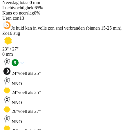
Neerslag totaal
0
mm
Luchtvochtigheid
65
%
Kans op neerslag
0
%
Uren zon
13
Je huid kan in volle zon snel verbranden (binnen 15-25 min).
Zo
16 aug
23
° /
27
°
0
mm
24
°
voelt als 25°
NNO
24
°
voelt als 25°
NNO
26
°
voelt als 27°
NNO