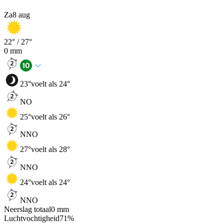
Za
8 aug
22
° /
27
°
0
mm
23
°
voelt als 24°
NO
25
°
voelt als 26°
NNO
27
°
voelt als 28°
NNO
24
°
voelt als 24°
NNO
Neerslag totaal
0
mm
Luchtvochtigheid
71
%