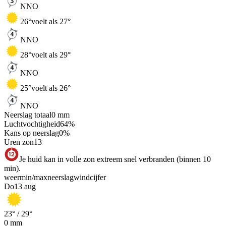
NNO
26
°
voelt als 27°
NNO
28
°
voelt als 29°
NNO
25
°
voelt als 26°
NNO
Neerslag totaal
0
mm
Luchtvochtigheid
64
%
Kans op neerslag
0
%
Uren zon
13
Je huid kan in volle zon extreem snel verbranden (binnen 10
min).
weer
min
/
max
neerslag
wind
cijfer
Do
13 aug
23
° /
29
°
0
mm