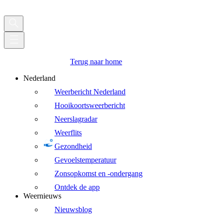
Terug naar home
Nederland
Weerbericht Nederland
Hooikoortsweerbericht
Neerslagradar
Weerflits
Gezondheid
Gevoelstemperatuur
Zonsopkomst en -ondergang
Ontdek de app
Weernieuws
Nieuwsblog