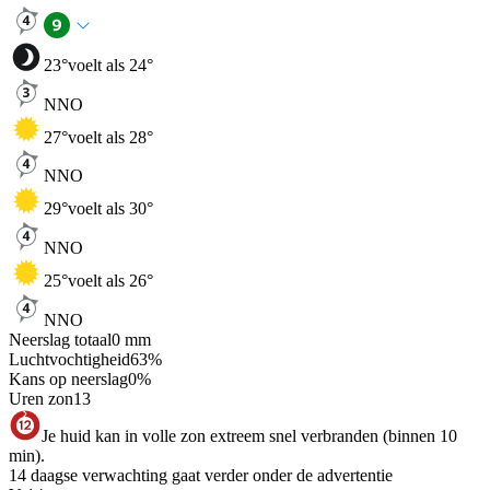
23
°
voelt als 24°
NNO
27
°
voelt als 28°
NNO
29
°
voelt als 30°
NNO
25
°
voelt als 26°
NNO
Neerslag totaal
0
mm
Luchtvochtigheid
63
%
Kans op neerslag
0
%
Uren zon
13
Je huid kan in volle zon extreem snel verbranden (binnen 10
min).
14 daagse verwachting gaat verder onder de advertentie