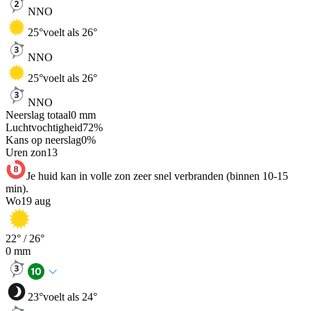
NNO
25
°
voelt als 26°
NNO
25
°
voelt als 26°
NNO
Neerslag totaal
0
mm
Luchtvochtigheid
72
%
Kans op neerslag
0
%
Uren zon
13
Je huid kan in volle zon zeer snel verbranden (binnen 10-15
min).
Wo
19 aug
22
° /
26
°
0
mm
23
°
voelt als 24°