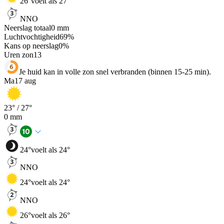
26
°
voelt als 27°
NNO
Neerslag totaal
0
mm
Luchtvochtigheid
69
%
Kans op neerslag
0
%
Uren zon
13
Je huid kan in volle zon snel verbranden (binnen 15-25 min).
Ma
17 aug
23
° /
27
°
0
mm
24
°
voelt als 24°
NNO
24
°
voelt als 24°
NNO
26
°
voelt als 26°