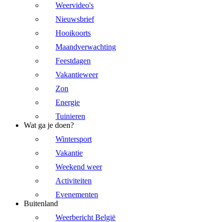
Weervideo's
Nieuwsbrief
Hooikoorts
Maandverwachting
Feestdagen
Vakantieweer
Zon
Energie
Tuinieren
Wat ga je doen?
Wintersport
Vakantie
Weekend weer
Activiteiten
Evenementen
Buitenland
Weerbericht België