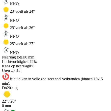
NNO
23
°
voelt als 24°
NNO
25
°
voelt als 26°
NNO
25
°
voelt als 27°
NNO
Neerslag totaal
0
mm
Luchtvochtigheid
72
%
Kans op neerslag
0
%
Uren zon
12
Je huid kan in volle zon zeer snel verbranden (binnen 10-15
min).
Do
20 aug
22
° /
26
°
0
mm