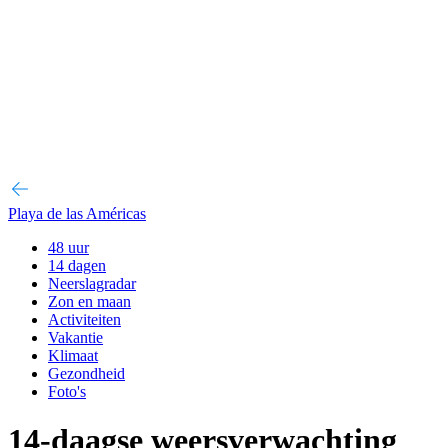
Playa de las Américas
48 uur
14 dagen
Neerslagradar
Zon en maan
Activiteiten
Vakantie
Klimaat
Gezondheid
Foto's
14-daagse weersverwachting