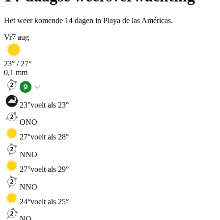
Het weer komende 14 dagen in Playa de las Américas.
Vr
7 aug
23
° /
27
°
0,1
mm
23
°
voelt als 23°
ONO
27
°
voelt als 28°
NNO
27
°
voelt als 29°
NNO
24
°
voelt als 25°
NO