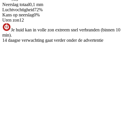
Neerslag totaal
0,1
mm
Luchtvochtigheid
72
%
Kans op neerslag
0
%
Uren zon
12
Je huid kan in volle zon extreem snel verbranden (binnen 10
min).
14 daagse verwachting gaat verder onder de advertentie