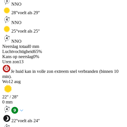
NNO
28
°
voelt als 29°
NNO
25
°
voelt als 25°
NNO
Neerslag totaal
0
mm
Luchtvochtigheid
65
%
Kans op neerslag
0
%
Uren zon
13
Je huid kan in volle zon extreem snel verbranden (binnen 10
min).
Wo
12 aug
22
° /
28
°
0
mm
22
°
voelt als 24°