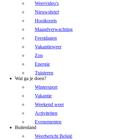
Weervideo's
Nieuwsbrief
Hooikoorts
Maandverwachting
Feestdagen
Vakantieweer
Zon
Energie
Tuinieren
Wat ga je doen?
Wintersport
Vakantie
Weekend weer
Activiteiten
Evenementen
Buitenland
Weerbericht België