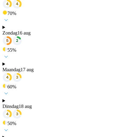
70
%
Zondag
16 aug
55
%
Maandag
17 aug
60
%
Dinsdag
18 aug
50
%