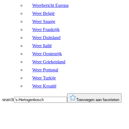
Weerbericht Europa
Weer België
Weer Spanje
Weer Frankrijk
Weer Duitsland
Weer Italië
Weer Oostenrijk
Weer Griekenland
Weer Portugal
Weer Turkije
Weer Kroatië
search
Toevoegen aan favorieten