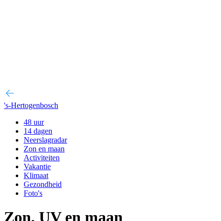
's-Hertogenbosch
48 uur
14 dagen
Neerslagradar
Zon en maan
Activiteiten
Vakantie
Klimaat
Gezondheid
Foto's
Zon, UV en maan