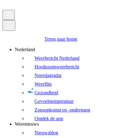
Terug naar home
Nederland
Weerbericht Nederland
Hooikoortsweerbericht
Neerslagradar
Weerflits
Gezondheid
Gevoelstemperatuur
Zonsopkomst en -ondergang
Ontdek de app
Weernieuws
Nieuwsblog