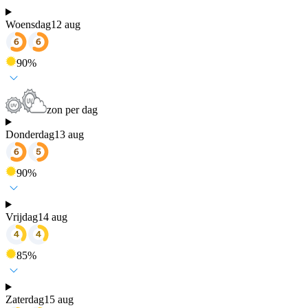
Woensdag
12 aug
90
%
zon per dag
Donderdag
13 aug
90
%
Vrijdag
14 aug
85
%
Zaterdag
15 aug