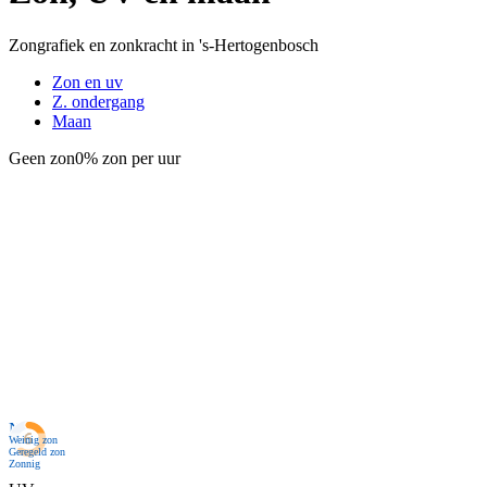
Zongrafiek en zonkracht in 's-Hertogenbosch
Zon en uv
Z. ondergang
Maan
Geen zon
0% zon per uur
Nu
Weinig zon
Geregeld zon
Zonnig