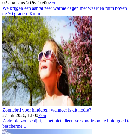
02 augustus 2026, 10:00
Zon
We krijgen een aantal zeer warme dagen met waarden ruim boven
de 30 graden. Kunn...
Zonnebril voor kinderen: wanneer is dit nodig?
27 juli 2026, 13:00
Zon
Zodra de zon schijnt, is het niet alleen verstandig om je huid goed te
bescherme...