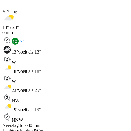
Vr
7 aug
13
° /
23
°
0
mm
13
°
voelt als 13°
W
18
°
voelt als 18°
W
23
°
voelt als 25°
NW
19
°
voelt als 19°
NNW
Neerslag totaal
0
mm
Luchtvochtigheid
66
%