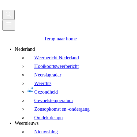
Terug naar home
Nederland
Weerbericht Nederland
Hooikoortsweerbericht
Neerslagradar
Weerflits
Gezondheid
Gevoelstemperatuur
Zonsopkomst en -ondergang
Ontdek de app
Weernieuws
Nieuwsblog