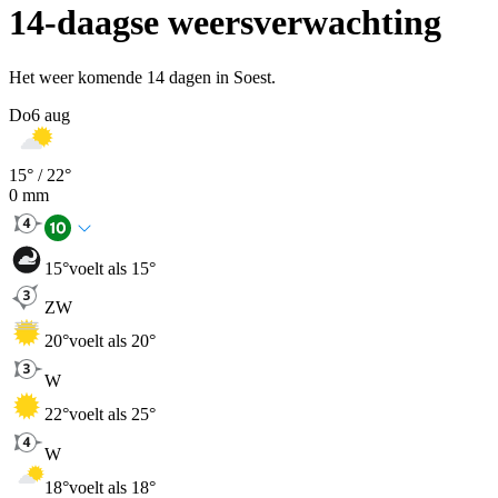
14-daagse weersverwachting
Het weer komende 14 dagen in Soest.
Do
6 aug
15
° /
22
°
0
mm
15
°
voelt als 15°
ZW
20
°
voelt als 20°
W
22
°
voelt als 25°
W
18
°
voelt als 18°