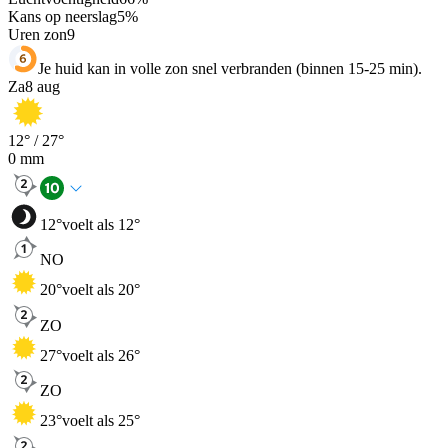
Kans op neerslag
5
%
Uren zon
9
Je huid kan in volle zon snel verbranden (binnen 15-25 min).
Za
8 aug
12
° /
27
°
0
mm
12
°
voelt als 12°
NO
20
°
voelt als 20°
ZO
27
°
voelt als 26°
ZO
23
°
voelt als 25°