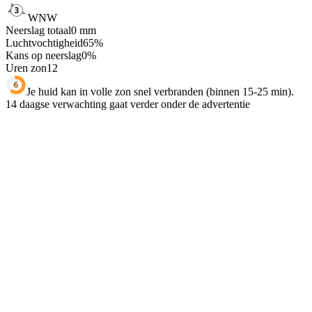
WNW
Neerslag totaal
0
mm
Luchtvochtigheid
65
%
Kans op neerslag
0
%
Uren zon
12
Je huid kan in volle zon snel verbranden (binnen 15-25 min).
14 daagse verwachting gaat verder onder de advertentie