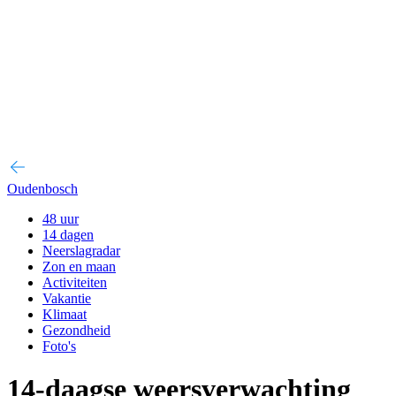
Oudenbosch
48 uur
14 dagen
Neerslagradar
Zon en maan
Activiteiten
Vakantie
Klimaat
Gezondheid
Foto's
14-daagse weersverwachting