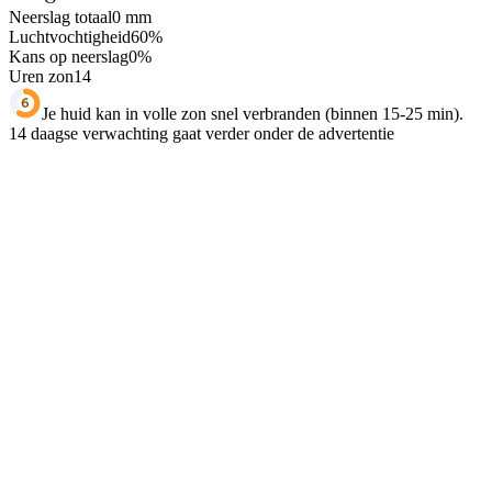
Neerslag totaal
0
mm
Luchtvochtigheid
60
%
Kans op neerslag
0
%
Uren zon
14
Je huid kan in volle zon snel verbranden (binnen 15-25 min).
14 daagse verwachting gaat verder onder de advertentie