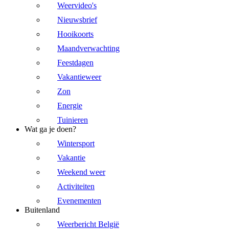
Weervideo's
Nieuwsbrief
Hooikoorts
Maandverwachting
Feestdagen
Vakantieweer
Zon
Energie
Tuinieren
Wat ga je doen?
Wintersport
Vakantie
Weekend weer
Activiteiten
Evenementen
Buitenland
Weerbericht België