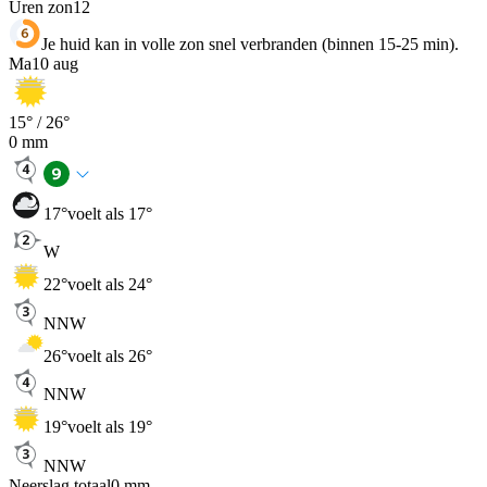
Uren zon
12
Je huid kan in volle zon snel verbranden (binnen 15-25 min).
Ma
10 aug
15
° /
26
°
0
mm
17
°
voelt als 17°
W
22
°
voelt als 24°
NNW
26
°
voelt als 26°
NNW
19
°
voelt als 19°
NNW
Neerslag totaal
0
mm