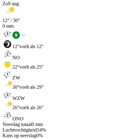
Zo
9 aug
12
° /
30
°
0
mm
12
°
voelt als 12°
NO
22
°
voelt als 25°
ZW
30
°
voelt als 29°
WZW
26
°
voelt als 26°
ONO
Neerslag totaal
0
mm
Luchtvochtigheid
54
%
Kans op neerslag
0
%