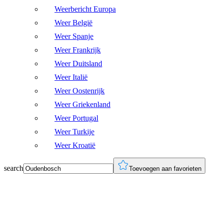
Weerbericht Europa
Weer België
Weer Spanje
Weer Frankrijk
Weer Duitsland
Weer Italië
Weer Oostenrijk
Weer Griekenland
Weer Portugal
Weer Turkije
Weer Kroatië
search
Toevoegen aan favorieten