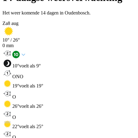
Het weer komende 14 dagen in Oudenbosch.
Za
8 aug
10
° /
26
°
0
mm
10
°
voelt als 9°
ONO
19
°
voelt als 19°
O
26
°
voelt als 26°
O
22
°
voelt als 25°
O