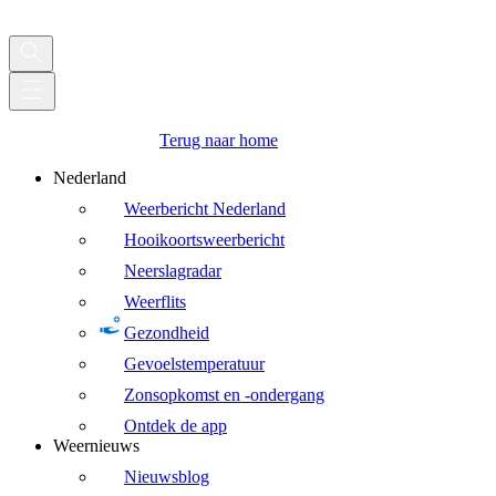
Terug naar home
Nederland
Weerbericht Nederland
Hooikoortsweerbericht
Neerslagradar
Weerflits
Gezondheid
Gevoelstemperatuur
Zonsopkomst en -ondergang
Ontdek de app
Weernieuws
Nieuwsblog