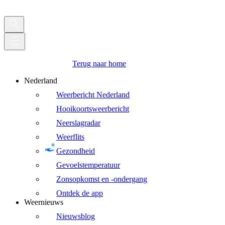
Terug naar home
Nederland
Weerbericht Nederland
Hooikoortsweerbericht
Neerslagradar
Weerflits
Gezondheid
Gevoelstemperatuur
Zonsopkomst en -ondergang
Ontdek de app
Weernieuws
Nieuwsblog