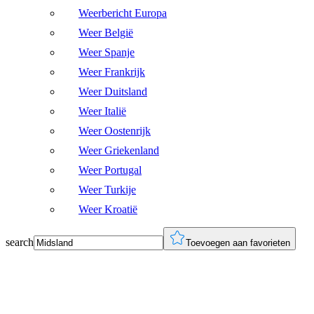
Weerbericht Europa
Weer België
Weer Spanje
Weer Frankrijk
Weer Duitsland
Weer Italië
Weer Oostenrijk
Weer Griekenland
Weer Portugal
Weer Turkije
Weer Kroatië
search
Toevoegen aan favorieten