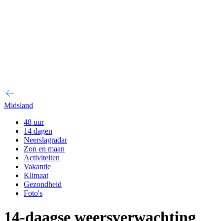
Midsland
48 uur
14 dagen
Neerslagradar
Zon en maan
Activiteiten
Vakantie
Klimaat
Gezondheid
Foto's
14-daagse weersverwachting