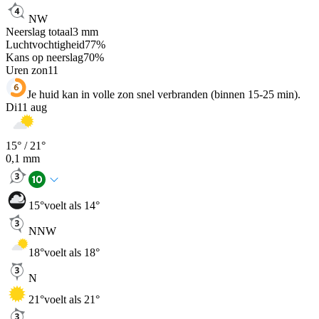
NW
Neerslag totaal
3
mm
Luchtvochtigheid
77
%
Kans op neerslag
70
%
Uren zon
11
Je huid kan in volle zon snel verbranden (binnen 15-25 min).
Di
11 aug
15
° /
21
°
0,1
mm
15
°
voelt als 14°
NNW
18
°
voelt als 18°
N
21
°
voelt als 21°