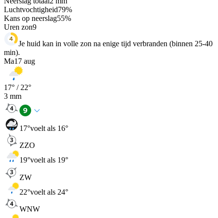
Neerslag totaal
2
mm
Luchtvochtigheid
79
%
Kans op neerslag
55
%
Uren zon
9
Je huid kan in volle zon na enige tijd verbranden (binnen 25-40
min).
Ma
17 aug
17
° /
22
°
3
mm
17
°
voelt als 16°
ZZO
19
°
voelt als 19°
ZW
22
°
voelt als 24°
WNW