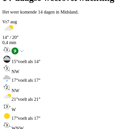
Het weer komende 14 dagen in Midsland.
Vr
7 aug
14
° /
20
°
0,4
mm
15
°
voelt als 14°
NW
17
°
voelt als 17°
NW
21
°
voelt als 21°
W
17
°
voelt als 17°
WNW