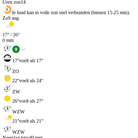
Uren zon
14
Je huid kan in volle zon snel verbranden (binnen 15-25 min).
Zo
9 aug
17
° /
26
°
0
mm
17
°
voelt als 17°
ZO
22
°
voelt als 24°
ZW
26
°
voelt als 27°
WZW
21
°
voelt als 21°
WZW
Neerslag totaal
0
mm