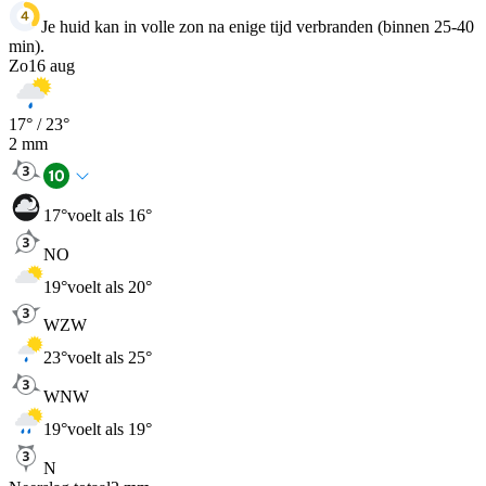
Je huid kan in volle zon na enige tijd verbranden (binnen 25-40
min).
Zo
16 aug
17
° /
23
°
2
mm
17
°
voelt als 16°
NO
19
°
voelt als 20°
WZW
23
°
voelt als 25°
WNW
19
°
voelt als 19°
N