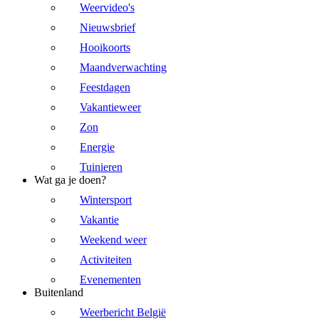
Weervideo's
Nieuwsbrief
Hooikoorts
Maandverwachting
Feestdagen
Vakantieweer
Zon
Energie
Tuinieren
Wat ga je doen?
Wintersport
Vakantie
Weekend weer
Activiteiten
Evenementen
Buitenland
Weerbericht België