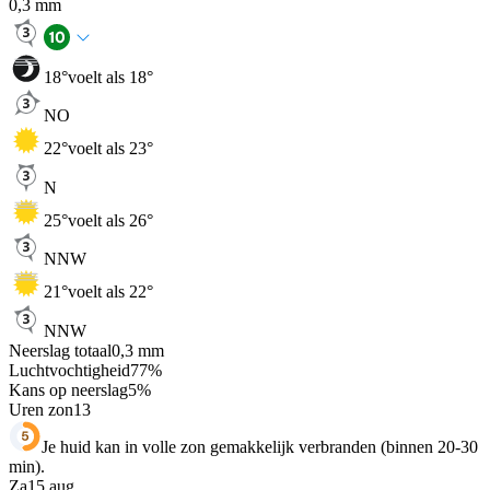
0,3
mm
18
°
voelt als 18°
NO
22
°
voelt als 23°
N
25
°
voelt als 26°
NNW
21
°
voelt als 22°
NNW
Neerslag totaal
0,3
mm
Luchtvochtigheid
77
%
Kans op neerslag
5
%
Uren zon
13
Je huid kan in volle zon gemakkelijk verbranden (binnen 20-30
min).
Za
15 aug