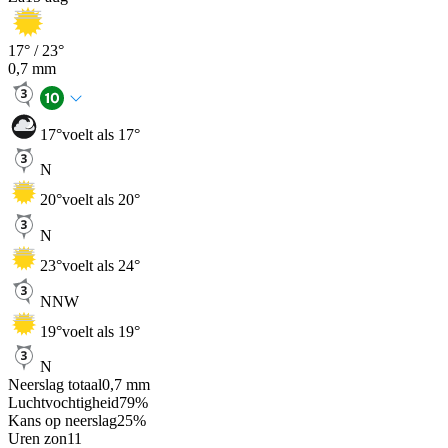
17
° /
23
°
0,7
mm
17
°
voelt als 17°
N
20
°
voelt als 20°
N
23
°
voelt als 24°
NNW
19
°
voelt als 19°
N
Neerslag totaal
0,7
mm
Luchtvochtigheid
79
%
Kans op neerslag
25
%
Uren zon
11