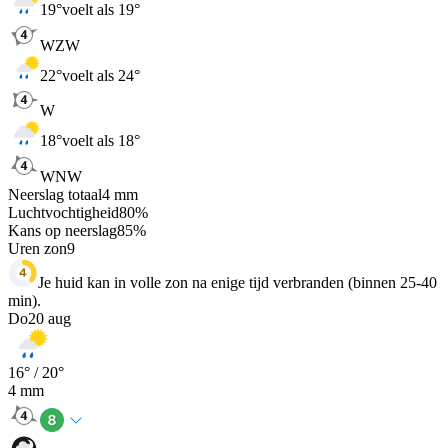
19
°
voelt als 19°
WZW
22
°
voelt als 24°
W
18
°
voelt als 18°
WNW
Neerslag totaal
4
mm
Luchtvochtigheid
80
%
Kans op neerslag
85
%
Uren zon
9
Je huid kan in volle zon na enige tijd verbranden (binnen 25-40
min).
Do
20 aug
16
° /
20
°
4
mm