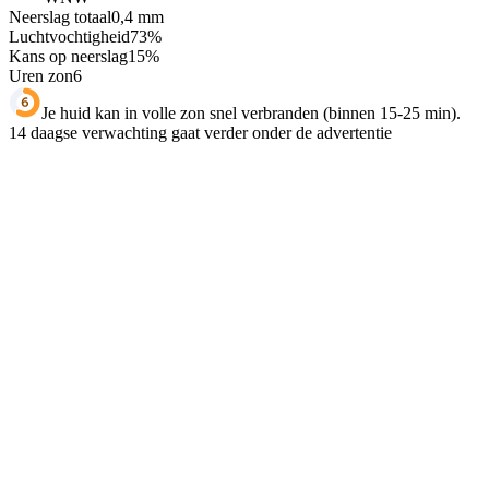
Neerslag totaal
0,4
mm
Luchtvochtigheid
73
%
Kans op neerslag
15
%
Uren zon
6
Je huid kan in volle zon snel verbranden (binnen 15-25 min).
14 daagse verwachting gaat verder onder de advertentie