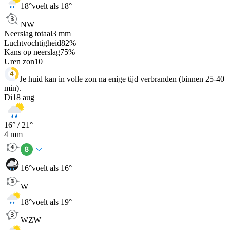
18
°
voelt als 18°
NW
Neerslag totaal
3
mm
Luchtvochtigheid
82
%
Kans op neerslag
75
%
Uren zon
10
Je huid kan in volle zon na enige tijd verbranden (binnen 25-40
min).
Di
18 aug
16
° /
21
°
4
mm
16
°
voelt als 16°
W
18
°
voelt als 19°
WZW