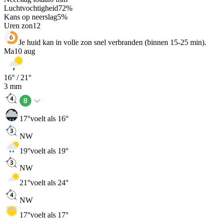
Luchtvochtigheid
72
%
Kans op neerslag
5
%
Uren zon
12
Je huid kan in volle zon snel verbranden (binnen 15-25 min).
Ma
10 aug
16
° /
21
°
3
mm
17
°
voelt als 16°
NW
19
°
voelt als 19°
NW
21
°
voelt als 24°
NW
17
°
voelt als 17°