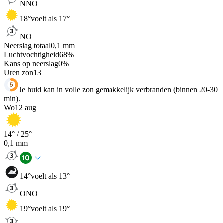
NNO
18
°
voelt als 17°
NO
Neerslag totaal
0,1
mm
Luchtvochtigheid
68
%
Kans op neerslag
0
%
Uren zon
13
Je huid kan in volle zon gemakkelijk verbranden (binnen 20-30
min).
Wo
12 aug
14
° /
25
°
0,1
mm
14
°
voelt als 13°
ONO
19
°
voelt als 19°