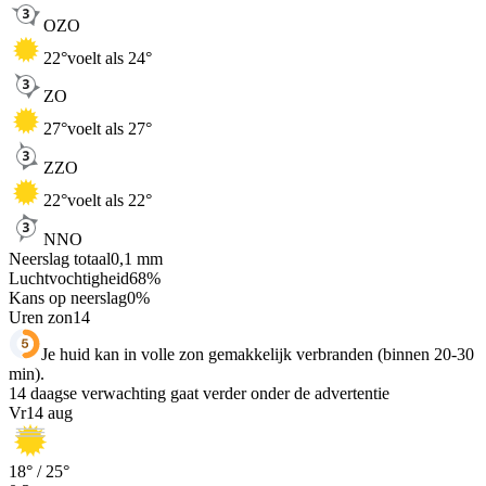
OZO
22
°
voelt als 24°
ZO
27
°
voelt als 27°
ZZO
22
°
voelt als 22°
NNO
Neerslag totaal
0,1
mm
Luchtvochtigheid
68
%
Kans op neerslag
0
%
Uren zon
14
Je huid kan in volle zon gemakkelijk verbranden (binnen 20-30
min).
14 daagse verwachting gaat verder onder de advertentie
Vr
14 aug
18
° /
25
°