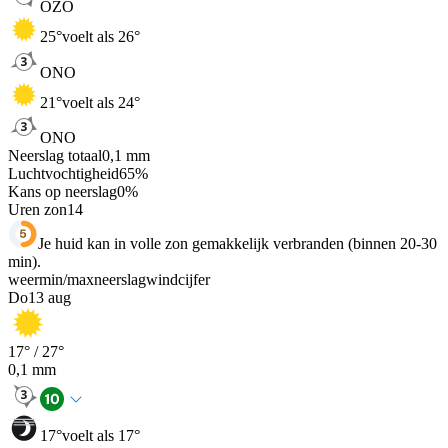
OZO
25
°
voelt als 26°
ONO
21
°
voelt als 24°
ONO
Neerslag totaal
0,1
mm
Luchtvochtigheid
65
%
Kans op neerslag
0
%
Uren zon
14
Je huid kan in volle zon gemakkelijk verbranden (binnen 20-30
min).
weer
min
/
max
neerslag
wind
cijfer
Do
13 aug
17
° /
27
°
0,1
mm
17
°
voelt als 17°