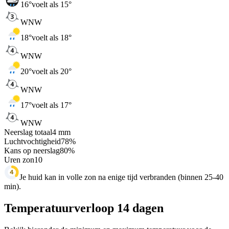
16
°
voelt als 15°
WNW
18
°
voelt als 18°
WNW
20
°
voelt als 20°
WNW
17
°
voelt als 17°
WNW
Neerslag totaal
4
mm
Luchtvochtigheid
78
%
Kans op neerslag
80
%
Uren zon
10
Je huid kan in volle zon na enige tijd verbranden (binnen 25-40
min).
Temperatuurverloop 14 dagen