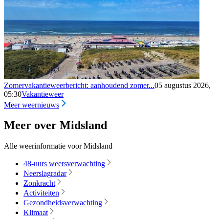
Zomervakantieweerbericht: aanhoudend zomer...
05 augustus 2026,
05:30
Vakantieweer
Meer weernieuws
Meer over Midsland
Alle weerinformatie voor Midsland
48-uurs weersverwachting
Neerslagradar
Zonkracht
Activiteiten
Gezondheidsverwachting
Klimaat