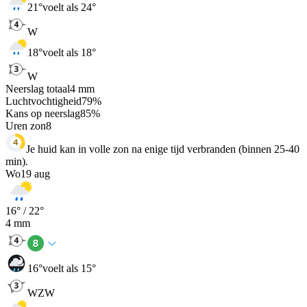
21
°
voelt als 24°
W
18
°
voelt als 18°
W
Neerslag totaal
4
mm
Luchtvochtigheid
79
%
Kans op neerslag
85
%
Uren zon
8
Je huid kan in volle zon na enige tijd verbranden (binnen 25-40
min).
Wo
19 aug
16
° /
22
°
4
mm
16
°
voelt als 15°
WZW