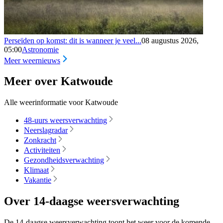
Perseïden op komst: dit is wanneer je veel...
08 augustus 2026,
05:00
Astronomie
Meer weernieuws
Meer over Katwoude
Alle weerinformatie voor Katwoude
48-uurs weersverwachting
Neerslagradar
Zonkracht
Activiteiten
Gezondheidsverwachting
Klimaat
Vakantie
Over 14-daagse weersverwachting
De 14-daagse weersverwachting toont het weer voor de komende