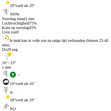
20
°
voelt als 20°
NNW
Neerslag totaal
1
mm
Luchtvochtigheid
75
%
Kans op neerslag
45
%
Uren zon
9
Je huid kan in volle zon na enige tijd verbranden (binnen 25-40
min).
Do
20 aug
16
° /
23
°
1
mm
16
°
voelt als 16°
N
18
°
voelt als 18°
NO