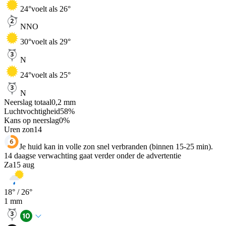
24
°
voelt als 26°
NNO
30
°
voelt als 29°
N
24
°
voelt als 25°
N
Neerslag totaal
0,2
mm
Luchtvochtigheid
58
%
Kans op neerslag
0
%
Uren zon
14
Je huid kan in volle zon snel verbranden (binnen 15-25 min).
14 daagse verwachting gaat verder onder de advertentie
Za
15 aug
18
° /
26
°
1
mm