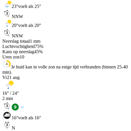
23
°
voelt als 25°
NNW
20
°
voelt als 20°
NNW
Neerslag totaal
1
mm
Luchtvochtigheid
75
%
Kans op neerslag
45
%
Uren zon
10
Je huid kan in volle zon na enige tijd verbranden (binnen 25-40
min).
Vr
21 aug
16
° /
24
°
2
mm
16
°
voelt als 16°
N