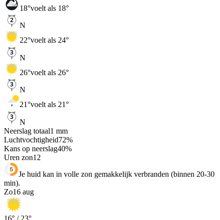
18
°
voelt als 18°
N
22
°
voelt als 24°
N
26
°
voelt als 26°
N
21
°
voelt als 21°
N
Neerslag totaal
1
mm
Luchtvochtigheid
72
%
Kans op neerslag
40
%
Uren zon
12
Je huid kan in volle zon gemakkelijk verbranden (binnen 20-30
min).
Zo
16 aug
16
° /
23
°