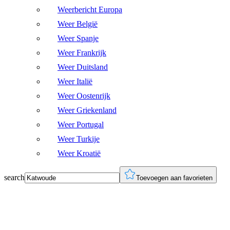
Weerbericht Europa
Weer België
Weer Spanje
Weer Frankrijk
Weer Duitsland
Weer Italië
Weer Oostenrijk
Weer Griekenland
Weer Portugal
Weer Turkije
Weer Kroatië
search
Toevoegen aan favorieten