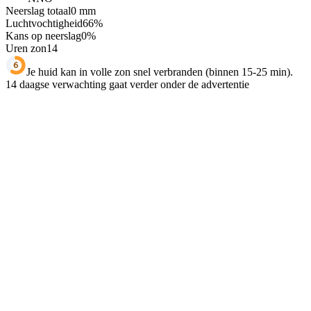
Neerslag totaal
0
mm
Luchtvochtigheid
66
%
Kans op neerslag
0
%
Uren zon
14
Je huid kan in volle zon snel verbranden (binnen 15-25 min).
14 daagse verwachting gaat verder onder de advertentie