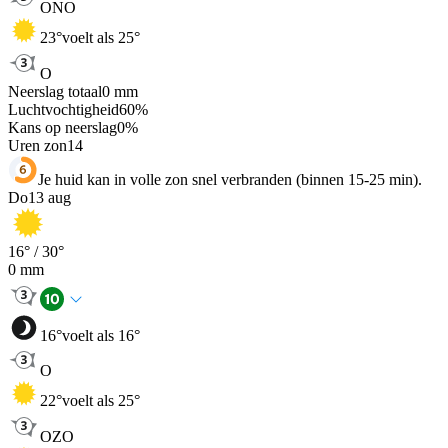
ONO
23
°
voelt als 25°
O
Neerslag totaal
0
mm
Luchtvochtigheid
60
%
Kans op neerslag
0
%
Uren zon
14
Je huid kan in volle zon snel verbranden (binnen 15-25 min).
Do
13 aug
16
° /
30
°
0
mm
16
°
voelt als 16°
O
22
°
voelt als 25°
OZO