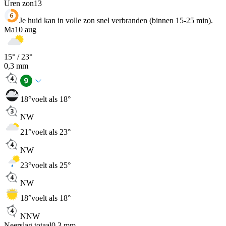
Uren zon
13
Je huid kan in volle zon snel verbranden (binnen 15-25 min).
Ma
10 aug
15
° /
23
°
0,3
mm
18
°
voelt als 18°
NW
21
°
voelt als 23°
NW
23
°
voelt als 25°
NW
18
°
voelt als 18°
NNW
Neerslag totaal
0,3
mm