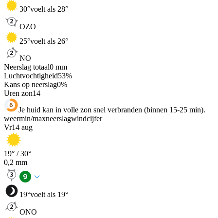
30
°
voelt als 28°
OZO
25
°
voelt als 26°
NO
Neerslag totaal
0
mm
Luchtvochtigheid
53
%
Kans op neerslag
0
%
Uren zon
14
Je huid kan in volle zon snel verbranden (binnen 15-25 min).
weer
min
/
max
neerslag
wind
cijfer
Vr
14 aug
19
° /
30
°
0,2
mm
19
°
voelt als 19°
ONO