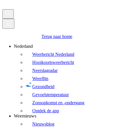
Terug naar home
Nederland
Weerbericht Nederland
Hooikoortsweerbericht
Neerslagradar
Weerflits
Gezondheid
Gevoelstemperatuur
Zonsopkomst en -ondergang
Ontdek de app
Weernieuws
Nieuwsblog