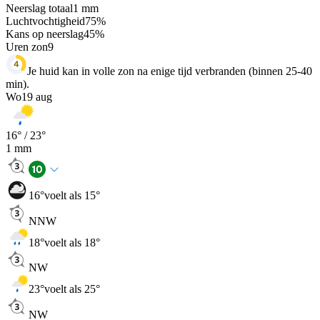
Neerslag totaal
1
mm
Luchtvochtigheid
75
%
Kans op neerslag
45
%
Uren zon
9
Je huid kan in volle zon na enige tijd verbranden (binnen 25-40
min).
Wo
19 aug
16
° /
23
°
1
mm
16
°
voelt als 15°
NNW
18
°
voelt als 18°
NW
23
°
voelt als 25°
NW