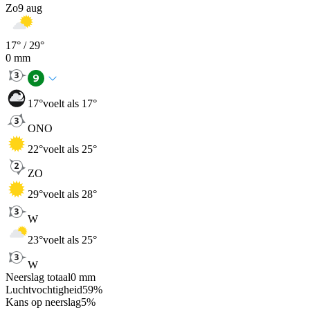
Zo
9 aug
17
° /
29
°
0
mm
17
°
voelt als 17°
ONO
22
°
voelt als 25°
ZO
29
°
voelt als 28°
W
23
°
voelt als 25°
W
Neerslag totaal
0
mm
Luchtvochtigheid
59
%
Kans op neerslag
5
%