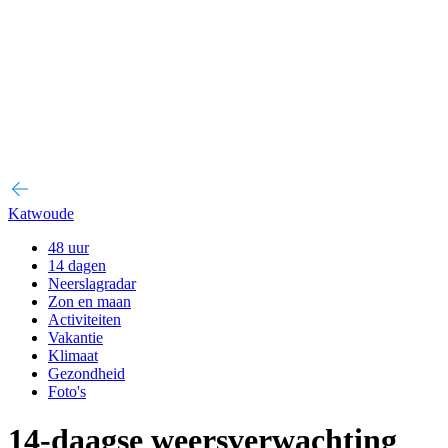
Katwoude
48 uur
14 dagen
Neerslagradar
Zon en maan
Activiteiten
Vakantie
Klimaat
Gezondheid
Foto's
14-daagse weersverwachting