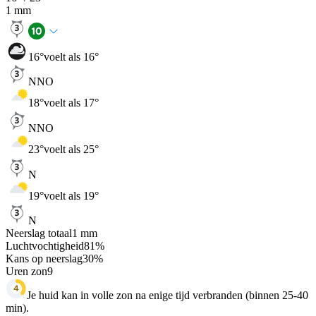
1
mm
16
°
voelt als 16°
NNO
18
°
voelt als 17°
NNO
23
°
voelt als 25°
N
19
°
voelt als 19°
N
Neerslag totaal
1
mm
Luchtvochtigheid
81
%
Kans op neerslag
30
%
Uren zon
9
Je huid kan in volle zon na enige tijd verbranden (binnen 25-40
min).