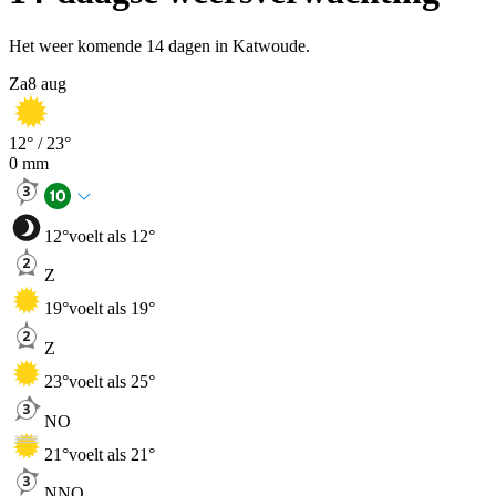
Het weer komende 14 dagen in Katwoude.
Za
8 aug
12
° /
23
°
0
mm
12
°
voelt als 12°
Z
19
°
voelt als 19°
Z
23
°
voelt als 25°
NO
21
°
voelt als 21°
NNO