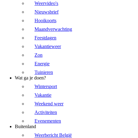
Weervideo's
Nieuwsbrief
Hooikoorts
Maandverwachting
Feestdagen
Vakantieweer
Zon
Energie
Tuinieren
Wat ga je doen?
Wintersport
Vakantie
Weekend weer
Activiteiten
Evenementen
Buitenland
Weerbericht België