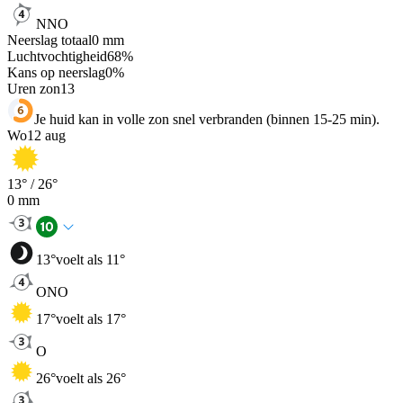
NNO
Neerslag totaal
0
mm
Luchtvochtigheid
68
%
Kans op neerslag
0
%
Uren zon
13
Je huid kan in volle zon snel verbranden (binnen 15-25 min).
Wo
12 aug
13
° /
26
°
0
mm
13
°
voelt als 11°
ONO
17
°
voelt als 17°
O
26
°
voelt als 26°