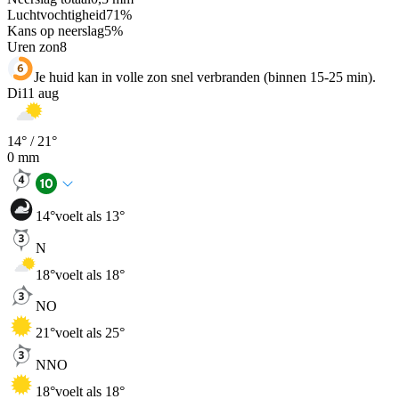
Luchtvochtigheid
71
%
Kans op neerslag
5
%
Uren zon
8
Je huid kan in volle zon snel verbranden (binnen 15-25 min).
Di
11 aug
14
° /
21
°
0
mm
14
°
voelt als 13°
N
18
°
voelt als 18°
NO
21
°
voelt als 25°
NNO
18
°
voelt als 18°