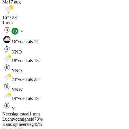
Ma
17 aug
16
° /
23
°
1
mm
16
°
voelt als 15°
NNO
18
°
voelt als 18°
NNO
23
°
voelt als 25°
NNW
19
°
voelt als 19°
N
Neerslag totaal
1
mm
Luchtvochtigheid
73
%
Kans op neerslag
45
%