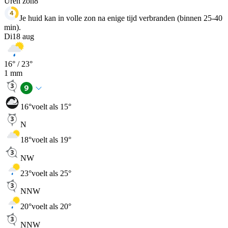
Uren zon
8
Je huid kan in volle zon na enige tijd verbranden (binnen 25-40
min).
Di
18 aug
16
° /
23
°
1
mm
16
°
voelt als 15°
N
18
°
voelt als 19°
NW
23
°
voelt als 25°
NNW
20
°
voelt als 20°
NNW