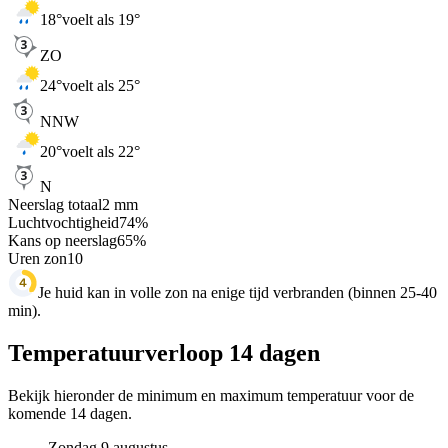
18
°
voelt als 19°
ZO
24
°
voelt als 25°
NNW
20
°
voelt als 22°
N
Neerslag totaal
2
mm
Luchtvochtigheid
74
%
Kans op neerslag
65
%
Uren zon
10
Je huid kan in volle zon na enige tijd verbranden (binnen 25-40
min).
Temperatuurverloop 14 dagen
Bekijk hieronder de minimum en maximum temperatuur voor de
komende 14 dagen.
Zondag 9 augustus