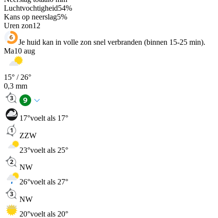
Luchtvochtigheid
54
%
Kans op neerslag
5
%
Uren zon
12
Je huid kan in volle zon snel verbranden (binnen 15-25 min).
Ma
10 aug
15
° /
26
°
0,3
mm
17
°
voelt als 17°
ZZW
23
°
voelt als 25°
NW
26
°
voelt als 27°
NW
20
°
voelt als 20°