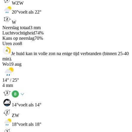
WZW
20
°
voelt als 22°
W
Neerslag totaal
3
mm
Luchtvochtigheid
74
%
Kans op neerslag
70
%
Uren zon
8
Je huid kan in volle zon na enige tijd verbranden (binnen 25-40
min).
Wo
19 aug
14
° /
25
°
4
mm
14
°
voelt als 14°
ZW
18
°
voelt als 18°