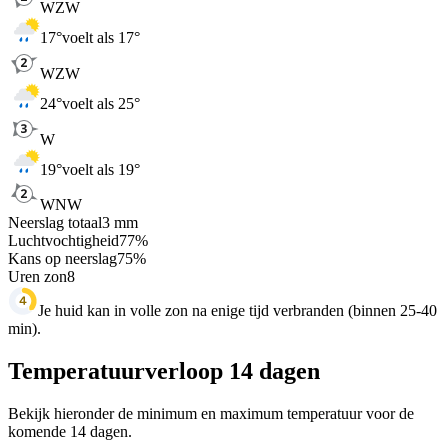
WZW
17
°
voelt als 17°
WZW
24
°
voelt als 25°
W
19
°
voelt als 19°
WNW
Neerslag totaal
3
mm
Luchtvochtigheid
77
%
Kans op neerslag
75
%
Uren zon
8
Je huid kan in volle zon na enige tijd verbranden (binnen 25-40
min).
Temperatuurverloop 14 dagen
Bekijk hieronder de minimum en maximum temperatuur voor de
komende 14 dagen.