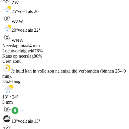
ZW
25
°
voelt als 26°
WZW
20
°
voelt als 22°
WNW
Neerslag totaal
4
mm
Luchtvochtigheid
76
%
Kans op neerslag
80
%
Uren zon
8
Je huid kan in volle zon na enige tijd verbranden (binnen 25-40
min).
Do
20 aug
13
° /
24
°
3
mm
13
°
voelt als 13°