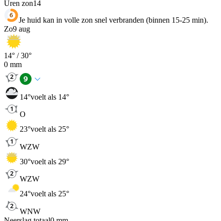
Uren zon
14
Je huid kan in volle zon snel verbranden (binnen 15-25 min).
Zo
9 aug
14
° /
30
°
0
mm
14
°
voelt als 14°
O
23
°
voelt als 25°
WZW
30
°
voelt als 29°
WZW
24
°
voelt als 25°
WNW
Neerslag totaal
0
mm