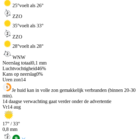
25
°
voelt als 26°
ZZO
35
°
voelt als 33°
ZZO
28
°
voelt als 28°
WNW
Neerslag totaal
0,1
mm
Luchtvochtigheid
46
%
Kans op neerslag
0
%
Uren zon
14
Je huid kan in volle zon gemakkelijk verbranden (binnen 20-30
min).
14 daagse verwachting gaat verder onder de advertentie
Vr
14 aug
17
° /
33
°
0,8
mm