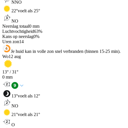
NNO
22
°
voelt als 25°
NO
Neerslag totaal
0
mm
Luchtvochtigheid
63
%
Kans op neerslag
0
%
Uren zon
14
Je huid kan in volle zon snel verbranden (binnen 15-25 min).
Wo
12 aug
13
° /
31
°
0
mm
13
°
voelt als 12°
NO
21
°
voelt als 21°
O