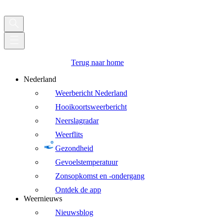
Terug naar home
Nederland
Weerbericht Nederland
Hooikoortsweerbericht
Neerslagradar
Weerflits
Gezondheid
Gevoelstemperatuur
Zonsopkomst en -ondergang
Ontdek de app
Weernieuws
Nieuwsblog