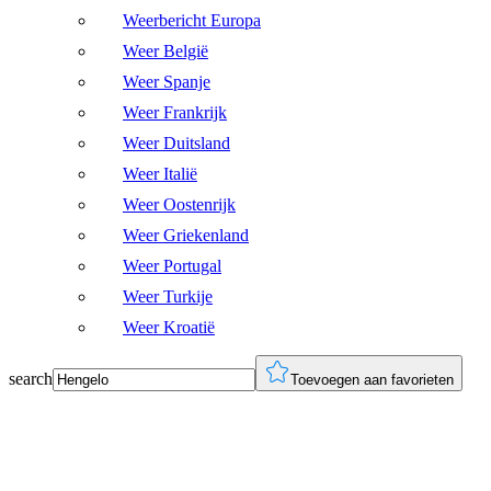
Weerbericht Europa
Weer België
Weer Spanje
Weer Frankrijk
Weer Duitsland
Weer Italië
Weer Oostenrijk
Weer Griekenland
Weer Portugal
Weer Turkije
Weer Kroatië
search
Toevoegen aan favorieten