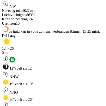
NW
Neerslag totaal
0,3
mm
Luchtvochtigheid
63
%
Kans op neerslag
5
%
Uren zon
10
Je huid kan in volle zon snel verbranden (binnen 15-25 min).
Di
11 aug
12
° /
26
°
0
mm
12
°
voelt als 12°
NNW
19
°
voelt als 19°
NNO
26
°
voelt als 26°