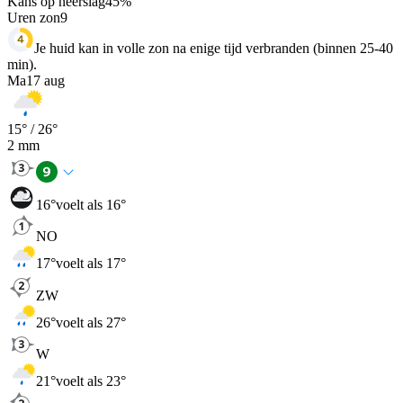
Kans op neerslag
45
%
Uren zon
9
Je huid kan in volle zon na enige tijd verbranden (binnen 25-40
min).
Ma
17 aug
15
° /
26
°
2
mm
16
°
voelt als 16°
NO
17
°
voelt als 17°
ZW
26
°
voelt als 27°
W
21
°
voelt als 23°