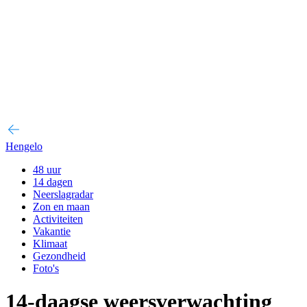
Hengelo
48 uur
14 dagen
Neerslagradar
Zon en maan
Activiteiten
Vakantie
Klimaat
Gezondheid
Foto's
14-daagse weersverwachting