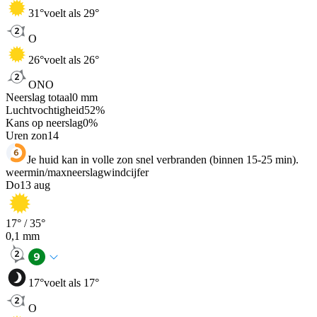
31
°
voelt als 29°
O
26
°
voelt als 26°
ONO
Neerslag totaal
0
mm
Luchtvochtigheid
52
%
Kans op neerslag
0
%
Uren zon
14
Je huid kan in volle zon snel verbranden (binnen 15-25 min).
weer
min
/
max
neerslag
wind
cijfer
Do
13 aug
17
° /
35
°
0,1
mm
17
°
voelt als 17°
O