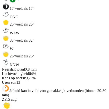
17
°
voelt als 17°
ONO
25
°
voelt als 26°
WZW
33
°
voelt als 32°
W
26
°
voelt als 26°
NNW
Neerslag totaal
0,8
mm
Luchtvochtigheid
64
%
Kans op neerslag
25
%
Uren zon
13
Je huid kan in volle zon gemakkelijk verbranden (binnen 20-30
min).
Za
15 aug