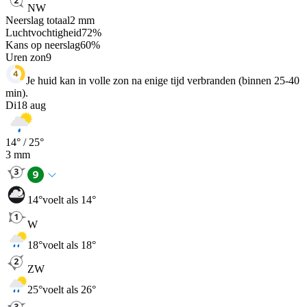
NW
Neerslag totaal
2
mm
Luchtvochtigheid
72
%
Kans op neerslag
60
%
Uren zon
9
Je huid kan in volle zon na enige tijd verbranden (binnen 25-40
min).
Di
18 aug
14
° /
25
°
3
mm
14
°
voelt als 14°
W
18
°
voelt als 18°
ZW
25
°
voelt als 26°