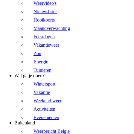
Weervideo's
Nieuwsbrief
Hooikoorts
Maandverwachting
Feestdagen
Vakantieweer
Zon
Energie
Tuinieren
Wat ga je doen?
Wintersport
Vakantie
Weekend weer
Activiteiten
Evenementen
Buitenland
Weerbericht België