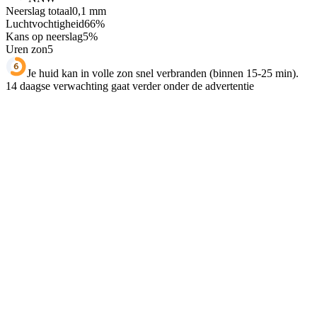
Neerslag totaal
0,1
mm
Luchtvochtigheid
66
%
Kans op neerslag
5
%
Uren zon
5
Je huid kan in volle zon snel verbranden (binnen 15-25 min).
14 daagse verwachting gaat verder onder de advertentie