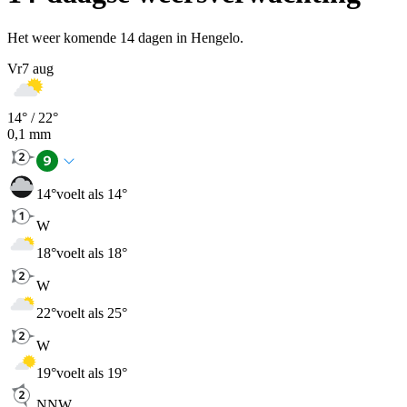
Het weer komende 14 dagen in Hengelo.
Vr
7 aug
14
° /
22
°
0,1
mm
14
°
voelt als 14°
W
18
°
voelt als 18°
W
22
°
voelt als 25°
W
19
°
voelt als 19°
NNW