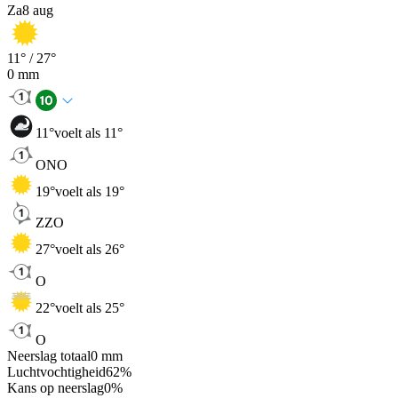
Za
8 aug
11
° /
27
°
0
mm
11
°
voelt als 11°
ONO
19
°
voelt als 19°
ZZO
27
°
voelt als 26°
O
22
°
voelt als 25°
O
Neerslag totaal
0
mm
Luchtvochtigheid
62
%
Kans op neerslag
0
%