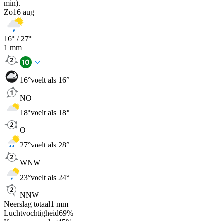
min).
Zo
16 aug
16
° /
27
°
1
mm
16
°
voelt als 16°
NO
18
°
voelt als 18°
O
27
°
voelt als 28°
WNW
23
°
voelt als 24°
NNW
Neerslag totaal
1
mm
Luchtvochtigheid
69
%