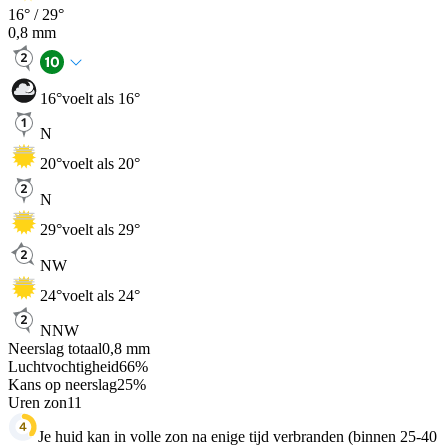
16
° /
29
°
0,8
mm
16
°
voelt als 16°
N
20
°
voelt als 20°
N
29
°
voelt als 29°
NW
24
°
voelt als 24°
NNW
Neerslag totaal
0,8
mm
Luchtvochtigheid
66
%
Kans op neerslag
25
%
Uren zon
11
Je huid kan in volle zon na enige tijd verbranden (binnen 25-40