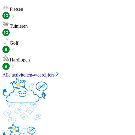
Fietsen
Tuinieren
Golf
Hardlopen
Alle activiteiten-weercijfers