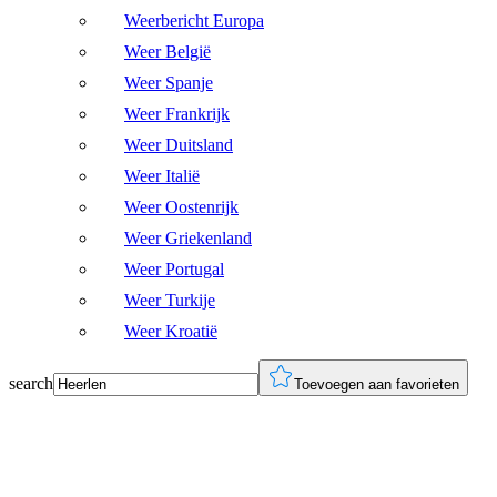
Weerbericht Europa
Weer België
Weer Spanje
Weer Frankrijk
Weer Duitsland
Weer Italië
Weer Oostenrijk
Weer Griekenland
Weer Portugal
Weer Turkije
Weer Kroatië
search
Toevoegen aan favorieten