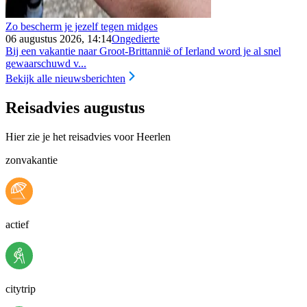
Zo bescherm je jezelf tegen midges
06 augustus 2026, 14:14
Ongedierte
Bij een vakantie naar Groot-Brittannië of Ierland word je al snel
gewaarschuwd v...
Bekijk alle nieuwsberichten
Reisadvies augustus
Hier zie je het reisadvies voor Heerlen
zonvakantie
actief
citytrip