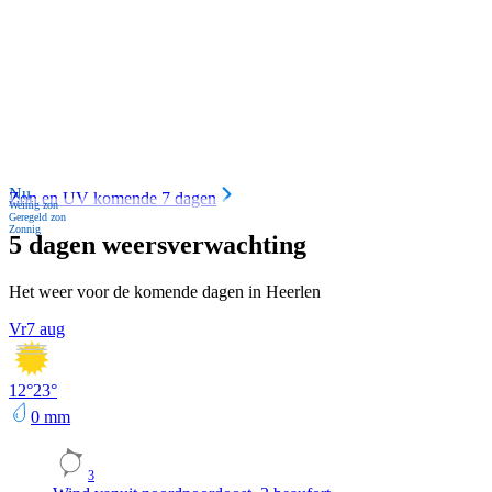
Nu
Zon en UV komende 7 dagen
Weinig zon
Geregeld zon
Zonnig
5 dagen weersverwachting
Het weer voor de komende dagen in Heerlen
Vr
7 aug
12
°
23
°
0
mm
3