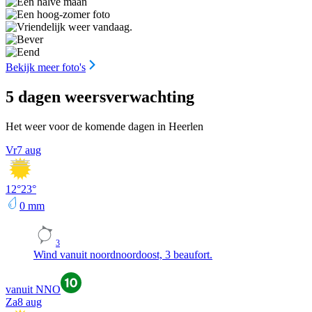
Bekijk meer foto's
5 dagen weersverwachting
Het weer voor de komende dagen in Heerlen
Vr
7 aug
12
°
23
°
0
mm
3
Wind vanuit noordnoordoost, 3 beaufort.
vanuit NNO
Za
8 aug