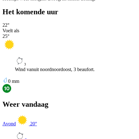
Het komende uur
22
°
Voelt als
25
°
3
Wind vanuit noordnoordoost, 3 beaufort.
0
mm
Weer vandaag
Avond
20
°