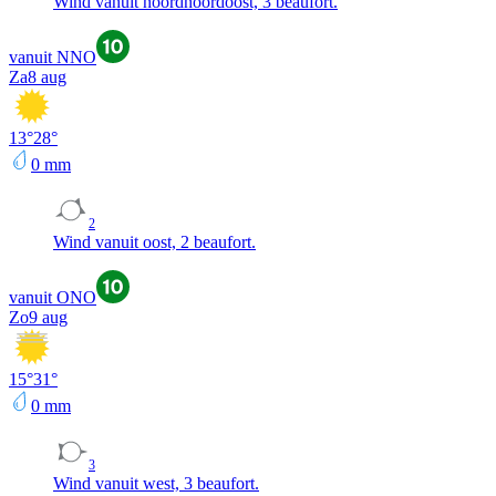
Wind vanuit noordnoordoost, 3 beaufort.
vanuit NNO
Za
8 aug
13
°
28
°
0
mm
2
Wind vanuit oost, 2 beaufort.
vanuit ONO
Zo
9 aug
15
°
31
°
0
mm
3
Wind vanuit west, 3 beaufort.