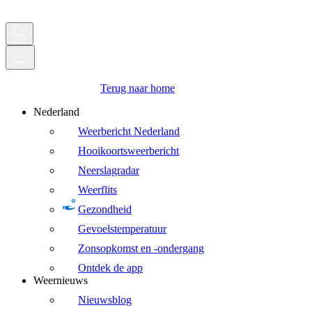
Terug naar home
Nederland
Weerbericht Nederland
Hooikoortsweerbericht
Neerslagradar
Weerflits
Gezondheid
Gevoelstemperatuur
Zonsopkomst en -ondergang
Ontdek de app
Weernieuws
Nieuwsblog