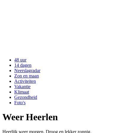
48 uur
14 dagen
Neerslagradar
Zon en maan
Activiteiten
Vakantie
Klimaat
Gezondheid
Foto's
Weer Heerlen
Heerlijk weer morgen. Droog en lekker zonnig.