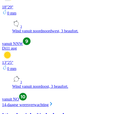
18
°
29
°
0
mm
3
Wind vanuit noordnoordwest, 3 beaufort.
vanuit NNW
Di
11 aug
13
°
25
°
0
mm
3
Wind vanuit noordoost, 3 beaufort.
vanuit NO
14-daagse weersverwachting