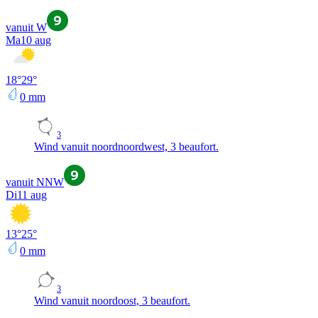
vanuit W
Ma
10 aug
18
°
29
°
0
mm
3
Wind vanuit noordnoordwest, 3 beaufort.
vanuit NNW
Di
11 aug
13
°
25
°
0
mm
3
Wind vanuit noordoost, 3 beaufort.