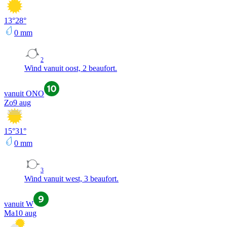
13
°
28
°
0
mm
2
Wind vanuit oost, 2 beaufort.
vanuit ONO
Zo
9 aug
15
°
31
°
0
mm
3
Wind vanuit west, 3 beaufort.
vanuit W
Ma
10 aug