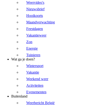
Weervideo's
Nieuwsbrief
Hooikoorts
Maandverwachting
Feestdagen
Vakantieweer
Zon
Energie
Tuinieren
Wat ga je doen?
Wintersport
Vakantie
Weekend weer
Activiteiten
Evenementen
Buitenland
Weerbericht België