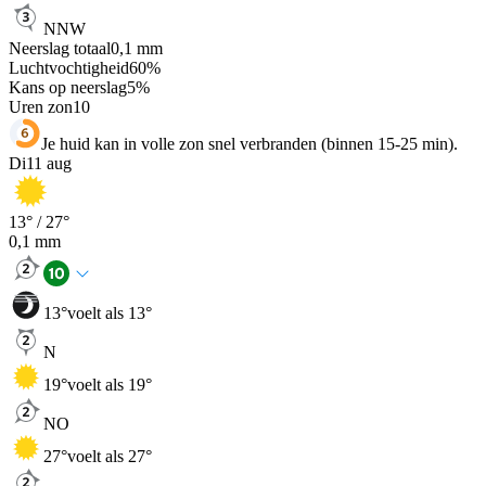
NNW
Neerslag totaal
0,1
mm
Luchtvochtigheid
60
%
Kans op neerslag
5
%
Uren zon
10
Je huid kan in volle zon snel verbranden (binnen 15-25 min).
Di
11 aug
13
° /
27
°
0,1
mm
13
°
voelt als 13°
N
19
°
voelt als 19°
NO
27
°
voelt als 27°