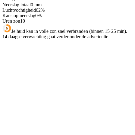
Neerslag totaal
0
mm
Luchtvochtigheid
62
%
Kans op neerslag
0
%
Uren zon
10
Je huid kan in volle zon snel verbranden (binnen 15-25 min).
14 daagse verwachting gaat verder onder de advertentie