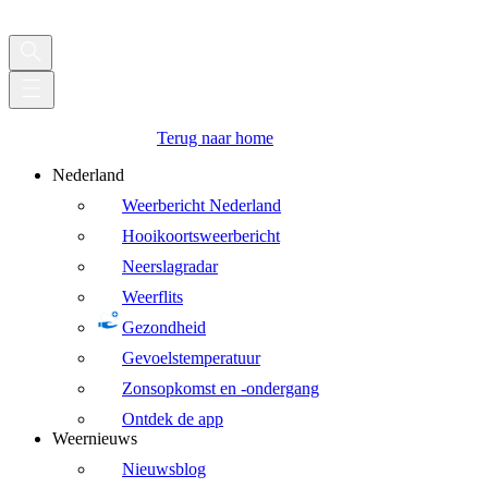
Terug naar home
Nederland
Weerbericht Nederland
Hooikoortsweerbericht
Neerslagradar
Weerflits
Gezondheid
Gevoelstemperatuur
Zonsopkomst en -ondergang
Ontdek de app
Weernieuws
Nieuwsblog