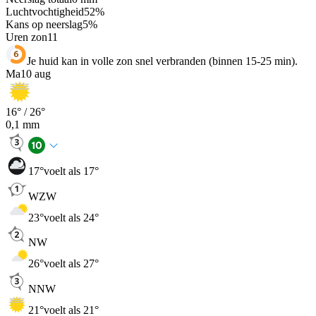
Luchtvochtigheid
52
%
Kans op neerslag
5
%
Uren zon
11
Je huid kan in volle zon snel verbranden (binnen 15-25 min).
Ma
10 aug
16
° /
26
°
0,1
mm
17
°
voelt als 17°
WZW
23
°
voelt als 24°
NW
26
°
voelt als 27°
NNW
21
°
voelt als 21°