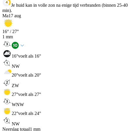
Je huid kan in volle zon na enige tijd verbranden (binnen 25-40
min).
Ma
17 aug
16
° /
27
°
1
mm
16
°
voelt als 16°
NW
20
°
voelt als 20°
ZW
27
°
voelt als 27°
WNW
22
°
voelt als 24°
NW
Neerslag totaal
1
mm