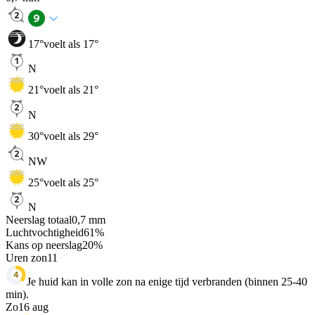
17
°
voelt als 17°
N
21
°
voelt als 21°
N
30
°
voelt als 29°
NW
25
°
voelt als 25°
N
Neerslag totaal
0,7
mm
Luchtvochtigheid
61
%
Kans op neerslag
20
%
Uren zon
11
Je huid kan in volle zon na enige tijd verbranden (binnen 25-40
min).
Zo
16 aug