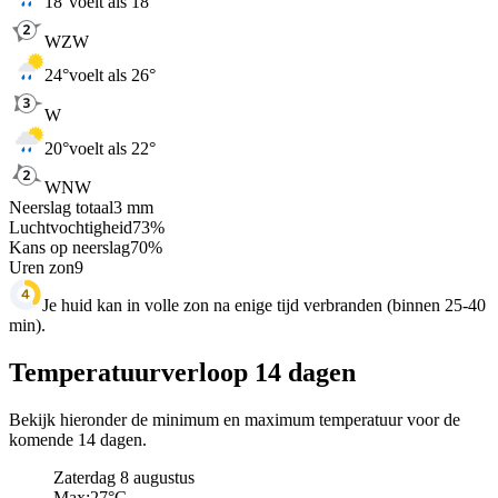
18
°
voelt als 18°
WZW
24
°
voelt als 26°
W
20
°
voelt als 22°
WNW
Neerslag totaal
3
mm
Luchtvochtigheid
73
%
Kans op neerslag
70
%
Uren zon
9
Je huid kan in volle zon na enige tijd verbranden (binnen 25-40
min).
Temperatuurverloop 14 dagen
Bekijk hieronder de minimum en maximum temperatuur voor de
komende 14 dagen.
Zaterdag 8 augustus
Max:
27
°C