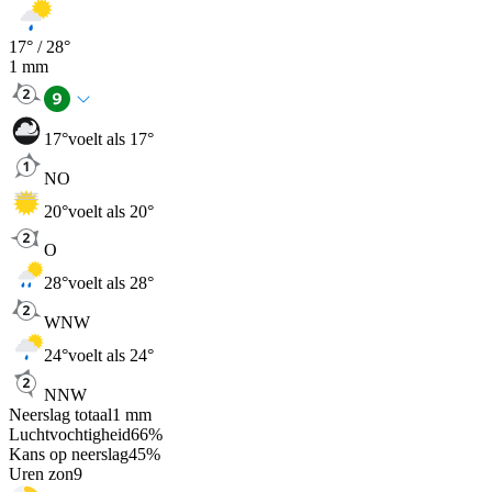
17
° /
28
°
1
mm
17
°
voelt als 17°
NO
20
°
voelt als 20°
O
28
°
voelt als 28°
WNW
24
°
voelt als 24°
NNW
Neerslag totaal
1
mm
Luchtvochtigheid
66
%
Kans op neerslag
45
%
Uren zon
9