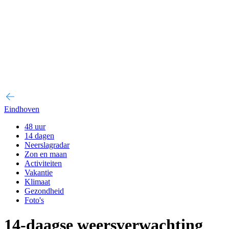
Eindhoven
48 uur
14 dagen
Neerslagradar
Zon en maan
Activiteiten
Vakantie
Klimaat
Gezondheid
Foto's
14-daagse weersverwachting