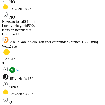
NO
23
°
voelt als 25°
NO
Neerslag totaal
0,1
mm
Luchtvochtigheid
59
%
Kans op neerslag
0
%
Uren zon
14
Je huid kan in volle zon snel verbranden (binnen 15-25 min).
Wo
12 aug
15
° /
31
°
0
mm
15
°
voelt als 15°
ONO
22
°
voelt als 25°
O