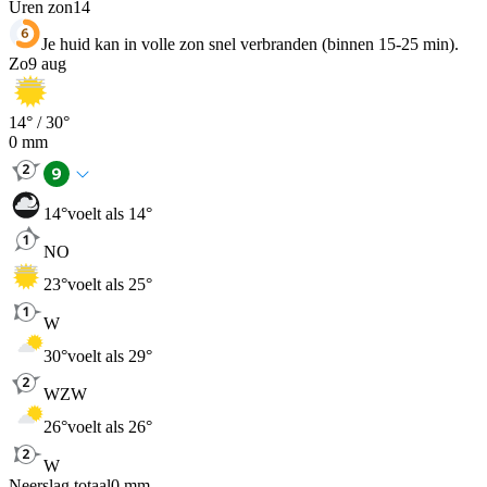
Uren zon
14
Je huid kan in volle zon snel verbranden (binnen 15-25 min).
Zo
9 aug
14
° /
30
°
0
mm
14
°
voelt als 14°
NO
23
°
voelt als 25°
W
30
°
voelt als 29°
WZW
26
°
voelt als 26°
W
Neerslag totaal
0
mm