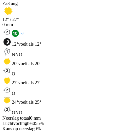
Za
8 aug
12
° /
27
°
0
mm
12
°
voelt als 12°
NNO
20
°
voelt als 20°
O
27
°
voelt als 27°
O
24
°
voelt als 25°
ONO
Neerslag totaal
0
mm
Luchtvochtigheid
55
%
Kans op neerslag
0
%