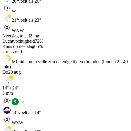
26
°
voelt als 26°
W
21
°
voelt als 23°
WNW
Neerslag totaal
2
mm
Luchtvochtigheid
72
%
Kans op neerslag
65
%
Uren zon
9
Je huid kan in volle zon na enige tijd verbranden (binnen 25-40
min).
Do
20 aug
14
° /
24
°
3
mm
14
°
voelt als 14°
WZW