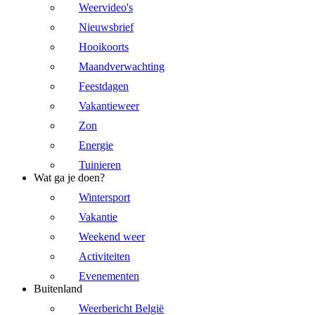
Weervideo's
Nieuwsbrief
Hooikoorts
Maandverwachting
Feestdagen
Vakantieweer
Zon
Energie
Tuinieren
Wat ga je doen?
Wintersport
Vakantie
Weekend weer
Activiteiten
Evenementen
Buitenland
Weerbericht België