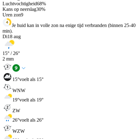
Luchtvochtigheid
68
%
Kans op neerslag
30
%
Uren zon
9
Je huid kan in volle zon na enige tijd verbranden (binnen 25-40
min).
Di
18 aug
15
° /
26
°
2
mm
15
°
voelt als 15°
WNW
19
°
voelt als 19°
ZW
26
°
voelt als 26°
WZW