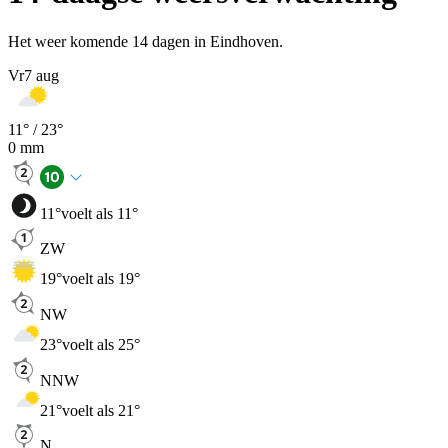
Het weer komende 14 dagen in Eindhoven.
Vr
7 aug
11
° /
23
°
0
mm
11
°
voelt als 11°
ZW
19
°
voelt als 19°
NW
23
°
voelt als 25°
NNW
21
°
voelt als 21°
N