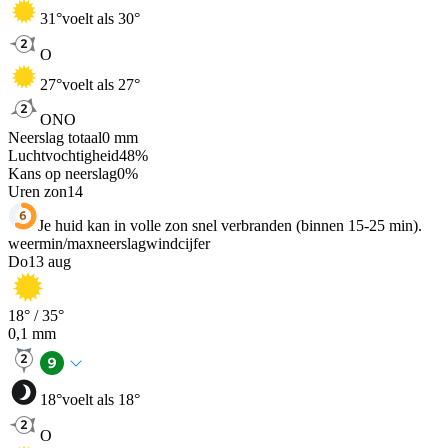
31
°
voelt als 30°
O
27
°
voelt als 27°
ONO
Neerslag totaal
0
mm
Luchtvochtigheid
48
%
Kans op neerslag
0
%
Uren zon
14
Je huid kan in volle zon snel verbranden (binnen 15-25 min).
weer
min
/
max
neerslag
wind
cijfer
Do
13 aug
18
° /
35
°
0,1
mm
18
°
voelt als 18°
O