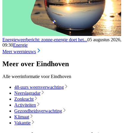
Energieweerbericht: zonne-energie doet het...
05 augustus 2026,
09:30
Energie
Meer weernieuws
Meer over Eindhoven
Alle weerinformatie voor Eindhoven
48-uurs weersverwachting
Neerslagradar
Zonkracht
Activiteiten
Gezondheidsverwachting
Klimaat
Vakantie