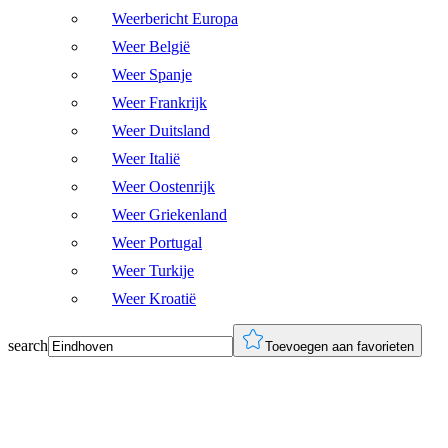
Weerbericht Europa
Weer België
Weer Spanje
Weer Frankrijk
Weer Duitsland
Weer Italië
Weer Oostenrijk
Weer Griekenland
Weer Portugal
Weer Turkije
Weer Kroatië
search
Toevoegen aan favorieten