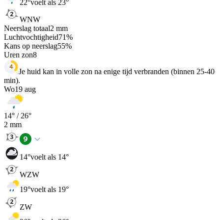
22
°
voelt als 23°
WNW
Neerslag totaal
2
mm
Luchtvochtigheid
71
%
Kans op neerslag
55
%
Uren zon
8
Je huid kan in volle zon na enige tijd verbranden (binnen 25-40
min).
Wo
19 aug
14
° /
26
°
2
mm
14
°
voelt als 14°
WZW
19
°
voelt als 19°
ZW