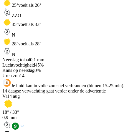
25
°
voelt als 26°
ZZO
35
°
voelt als 33°
N
28
°
voelt als 28°
N
Neerslag totaal
0,1
mm
Luchtvochtigheid
45
%
Kans op neerslag
0
%
Uren zon
14
Je huid kan in volle zon snel verbranden (binnen 15-25 min).
14 daagse verwachting gaat verder onder de advertentie
Vr
14 aug
18
° /
33
°
0,9
mm