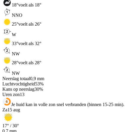
18
°
voelt als 18°
NNO
25
°
voelt als 26°
W
33
°
voelt als 32°
NW
28
°
voelt als 28°
NW
Neerslag totaal
0,9
mm
Luchtvochtigheid
53
%
Kans op neerslag
30
%
Uren zon
13
Je huid kan in volle zon snel verbranden (binnen 15-25 min).
Za
15 aug
17
° /
30
°
0,7
mm