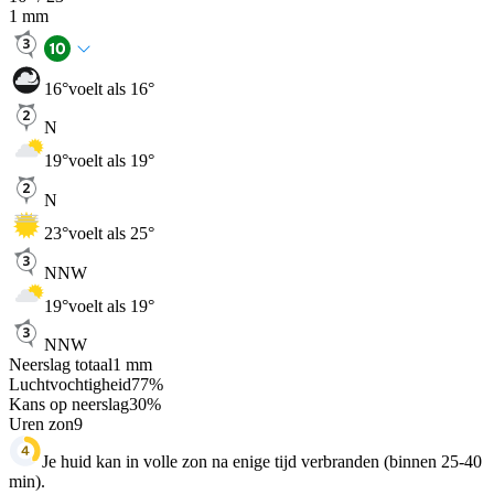
1
mm
16
°
voelt als 16°
N
19
°
voelt als 19°
N
23
°
voelt als 25°
NNW
19
°
voelt als 19°
NNW
Neerslag totaal
1
mm
Luchtvochtigheid
77
%
Kans op neerslag
30
%
Uren zon
9
Je huid kan in volle zon na enige tijd verbranden (binnen 25-40
min).