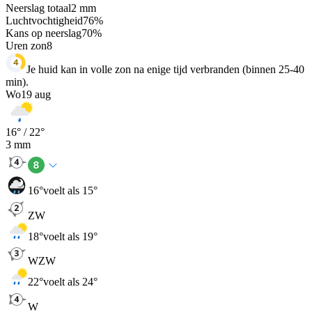
Neerslag totaal
2
mm
Luchtvochtigheid
76
%
Kans op neerslag
70
%
Uren zon
8
Je huid kan in volle zon na enige tijd verbranden (binnen 25-40
min).
Wo
19 aug
16
° /
22
°
3
mm
16
°
voelt als 15°
ZW
18
°
voelt als 19°
WZW
22
°
voelt als 24°
W