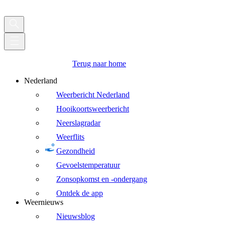
Terug naar home
Nederland
Weerbericht Nederland
Hooikoortsweerbericht
Neerslagradar
Weerflits
Gezondheid
Gevoelstemperatuur
Zonsopkomst en -ondergang
Ontdek de app
Weernieuws
Nieuwsblog