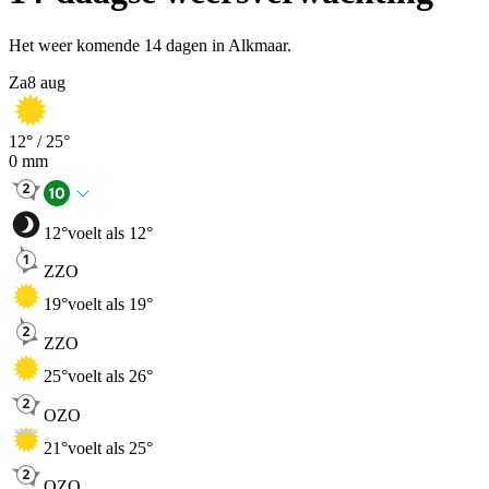
Het weer komende 14 dagen in Alkmaar.
Za
8 aug
12
° /
25
°
0
mm
12
°
voelt als 12°
ZZO
19
°
voelt als 19°
ZZO
25
°
voelt als 26°
OZO
21
°
voelt als 25°
OZO