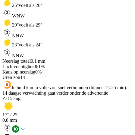
25
°
voelt als 26°
WNW
29
°
voelt als 29°
NNW
23
°
voelt als 24°
NNW
Neerslag totaal
0,1
mm
Luchtvochtigheid
61
%
Kans op neerslag
0
%
Uren zon
14
Je huid kan in volle zon snel verbranden (binnen 15-25 min).
14 daagse verwachting gaat verder onder de advertentie
Za
15 aug
17
° /
25
°
0,8
mm