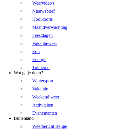
Weervideo's
Nieuwsbrief
Hooikoorts
Maandverwachting
Feestdagen
Vakantieweer
Zon
Energie
Tuinieren
Wat ga je doen?
Wintersport
Vakantie
Weekend weer
Activiteiten
Evenementen
Buitenland
Weerbericht België