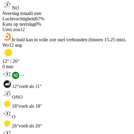
NO
Neerslag totaal
0
mm
Luchtvochtigheid
67
%
Kans op neerslag
0
%
Uren zon
12
Je huid kan in volle zon snel verbranden (binnen 15-25 min).
Wo
12 aug
12
° /
26
°
0
mm
12
°
voelt als 11°
ONO
18
°
voelt als 18°
O
26
°
voelt als 26°