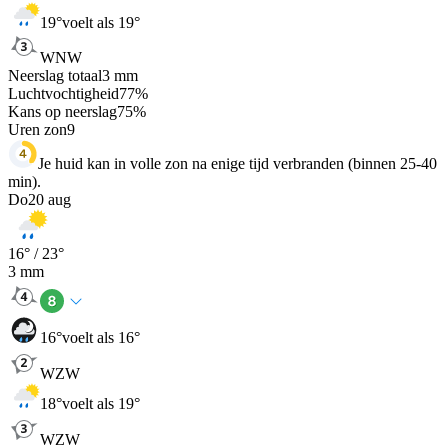
19
°
voelt als 19°
WNW
Neerslag totaal
3
mm
Luchtvochtigheid
77
%
Kans op neerslag
75
%
Uren zon
9
Je huid kan in volle zon na enige tijd verbranden (binnen 25-40
min).
Do
20 aug
16
° /
23
°
3
mm
16
°
voelt als 16°
WZW
18
°
voelt als 19°
WZW