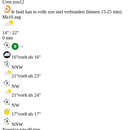
Uren zon
12
Je huid kan in volle zon snel verbranden (binnen 15-25 min).
Ma
10 aug
14
° /
22
°
0
mm
16
°
voelt als 16°
NNW
21
°
voelt als 23°
NW
21
°
voelt als 24°
NW
17
°
voelt als 17°
NNW
Neerslag totaal
0
mm