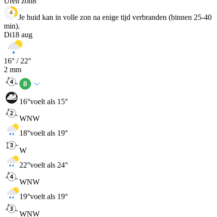
Uren zon
8
Je huid kan in volle zon na enige tijd verbranden (binnen 25-40
min).
Di
18 aug
16
° /
22
°
2
mm
16
°
voelt als 15°
WNW
18
°
voelt als 19°
W
22
°
voelt als 24°
WNW
19
°
voelt als 19°
WNW