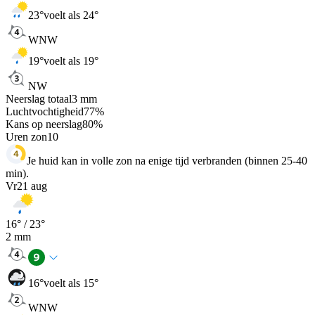
23
°
voelt als 24°
WNW
19
°
voelt als 19°
NW
Neerslag totaal
3
mm
Luchtvochtigheid
77
%
Kans op neerslag
80
%
Uren zon
10
Je huid kan in volle zon na enige tijd verbranden (binnen 25-40
min).
Vr
21 aug
16
° /
23
°
2
mm
16
°
voelt als 15°
WNW