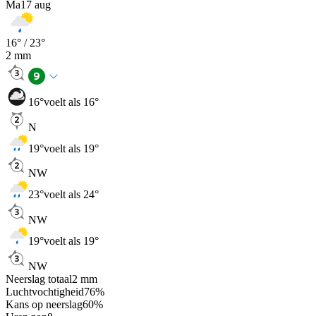
Ma
17 aug
16
° /
23
°
2
mm
16
°
voelt als 16°
N
19
°
voelt als 19°
NW
23
°
voelt als 24°
NW
19
°
voelt als 19°
NW
Neerslag totaal
2
mm
Luchtvochtigheid
76
%
Kans op neerslag
60
%