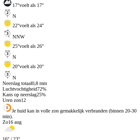
17
°
voelt als 17°
N
22
°
voelt als 24°
NNW
25
°
voelt als 26°
N
20
°
voelt als 20°
N
Neerslag totaal
0,8
mm
Luchtvochtigheid
72
%
Kans op neerslag
25
%
Uren zon
12
Je huid kan in volle zon gemakkelijk verbranden (binnen 20-30
min).
Zo
16 aug
16
° /
23
°