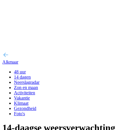
Alkmaar
48 uur
14 dagen
Neerslagradar
Zon en maan
Activiteiten
Vakantie
Klimaat
Gezondheid
Foto's
14-daagse weersverwachting