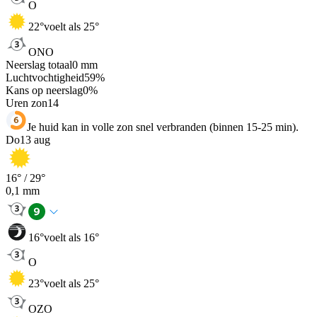
O
22
°
voelt als 25°
ONO
Neerslag totaal
0
mm
Luchtvochtigheid
59
%
Kans op neerslag
0
%
Uren zon
14
Je huid kan in volle zon snel verbranden (binnen 15-25 min).
Do
13 aug
16
° /
29
°
0,1
mm
16
°
voelt als 16°
O
23
°
voelt als 25°
OZO