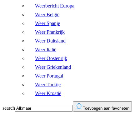
Weerbericht Europa
Weer België
Weer Spanje
Weer Frankrijk
Weer Duitsland
Weer Italië
Weer Oostenrijk
Weer Griekenland
Weer Portugal
Weer Turkije
Weer Kroatië
search
Toevoegen aan favorieten