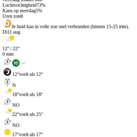
Luchtvochtigheid
73
%
Kans op neerslag
5
%
Uren zon
8
Je huid kan in volle zon snel verbranden (binnen 15-25 min).
Di
11 aug
12
° /
22
°
0
mm
12
°
voelt als 12°
N
18
°
voelt als 18°
NO
22
°
voelt als 25°
NO
17
°
voelt als 17°