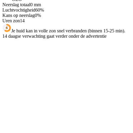
Neerslag totaal
0
mm
Luchtvochtigheid
60
%
Kans op neerslag
0
%
Uren zon
14
Je huid kan in volle zon snel verbranden (binnen 15-25 min).
14 daagse verwachting gaat verder onder de advertentie