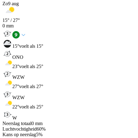
Zo
9 aug
15
° /
27
°
0
mm
15
°
voelt als 15°
ONO
23
°
voelt als 25°
WZW
27
°
voelt als 27°
WZW
22
°
voelt als 25°
W
Neerslag totaal
0
mm
Luchtvochtigheid
60
%
Kans op neerslag
5
%