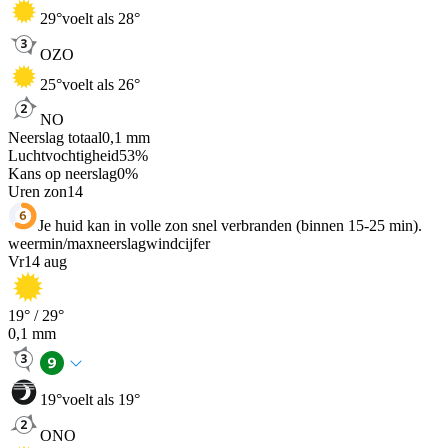
29
°
voelt als 28°
OZO
25
°
voelt als 26°
NO
Neerslag totaal
0,1
mm
Luchtvochtigheid
53
%
Kans op neerslag
0
%
Uren zon
14
Je huid kan in volle zon snel verbranden (binnen 15-25 min).
weer
min
/
max
neerslag
wind
cijfer
Vr
14 aug
19
° /
29
°
0,1
mm
19
°
voelt als 19°
ONO