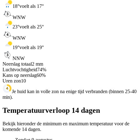
18
°
voelt als 17°
WNW
23
°
voelt als 25°
WNW
19
°
voelt als 19°
NNW
Neerslag totaal
2
mm
Luchtvochtigheid
74
%
Kans op neerslag
60
%
Uren zon
10
Je huid kan in volle zon na enige tijd verbranden (binnen 25-40
min).
Temperatuurverloop 14 dagen
Bekijk hieronder de minimum en maximum temperatuur voor de
komende 14 dagen.
Zondag 9 augustus