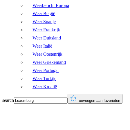
Weerbericht Europa
Weer België
Weer Spanje
Weer Frankrijk
Weer Duitsland
Weer Italië
Weer Oostenrijk
Weer Griekenland
Weer Portugal
Weer Turkije
Weer Kroatië
search
Toevoegen aan favorieten