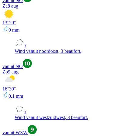
vanuit NO
Za
8 aug
13
°
29
°
0
mm
3
Wind vanuit noordoost, 3 beaufort.
vanuit NO
Zo
9 aug
16
°
30
°
0,1
mm
3
Wind vanuit westzuidwest, 3 beaufort.
vanuit WZW