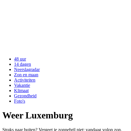
48 uur
14 dagen
Neerslagradar
Zon en maan
Activiteiten
Vakantie
Klimaat
Gezondheid
Foto's
Weer Luxemburg
Straks naar buiten? Vergeet je zonnebril niet: vandaag volop zon.