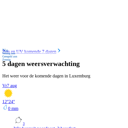
Nu
Zon en UV komende 7 dagen
Weinig zon
Geregeld zon
Zonnig
5 dagen weersverwachting
Het weer voor de komende dagen in Luxemburg
Vr
7 aug
12
°
24
°
0
mm
3