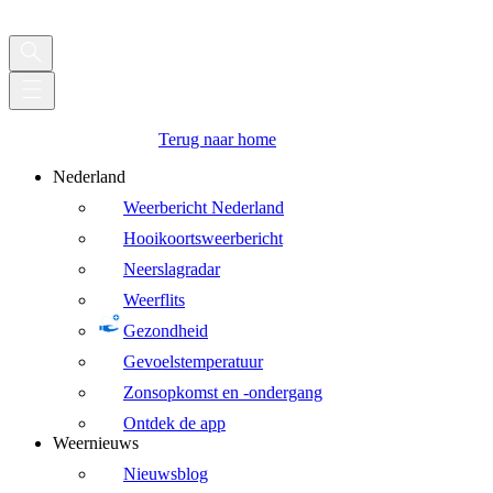
Terug naar home
Nederland
Weerbericht Nederland
Hooikoortsweerbericht
Neerslagradar
Weerflits
Gezondheid
Gevoelstemperatuur
Zonsopkomst en -ondergang
Ontdek de app
Weernieuws
Nieuwsblog