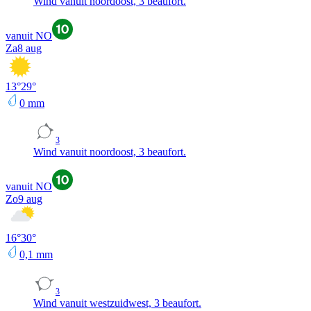
Wind vanuit noordoost, 3 beaufort.
vanuit NO
Za
8 aug
13
°
29
°
0
mm
3
Wind vanuit noordoost, 3 beaufort.
vanuit NO
Zo
9 aug
16
°
30
°
0,1
mm
3
Wind vanuit westzuidwest, 3 beaufort.