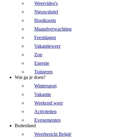
Weervideo's
Nieuwsbrief
Hooikoorts
Maandverwachting
Feestdagen
Vakantieweer
Zon
Energie
Tuinieren
Wat ga je doen?
Wintersport
Vakantie
Weekend weer
Activiteiten
Evenementen
Buitenland
Weerbericht België