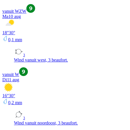
vanuit WZW
Ma
10 aug
18
°
30
°
0,1
mm
3
Wind vanuit west, 3 beaufort.
vanuit W
Di
11 aug
16
°
30
°
0,2
mm
3
Wind vanuit noordoost, 3 beaufort.