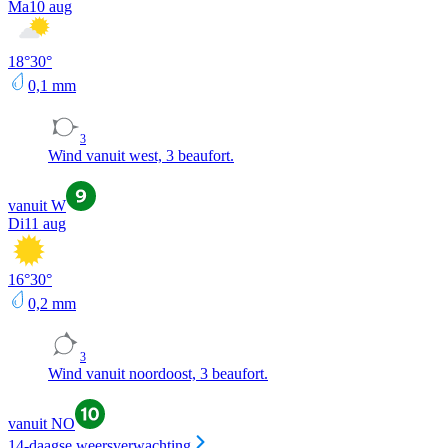
Ma
10 aug
18
°
30
°
0,1
mm
3
Wind vanuit west, 3 beaufort.
vanuit W
Di
11 aug
16
°
30
°
0,2
mm
3
Wind vanuit noordoost, 3 beaufort.
vanuit NO
14-daagse weersverwachting