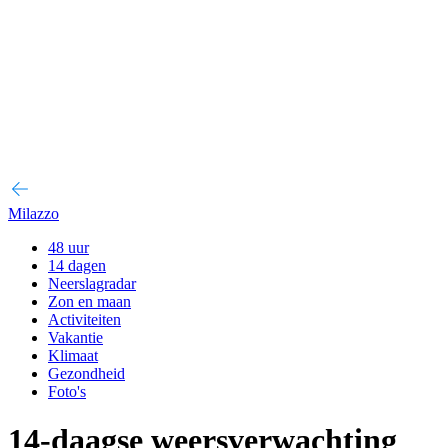
Milazzo
48 uur
14 dagen
Neerslagradar
Zon en maan
Activiteiten
Vakantie
Klimaat
Gezondheid
Foto's
14-daagse weersverwachting