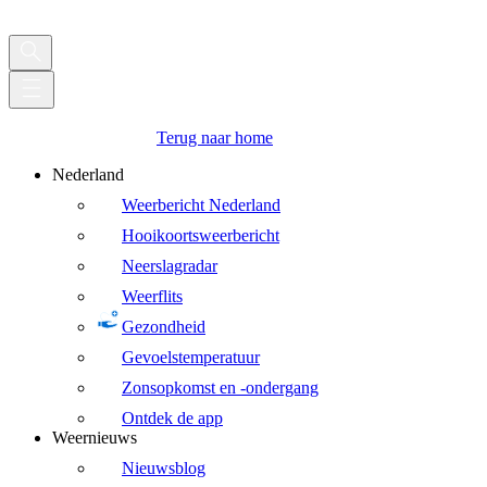
Terug naar home
Nederland
Weerbericht Nederland
Hooikoortsweerbericht
Neerslagradar
Weerflits
Gezondheid
Gevoelstemperatuur
Zonsopkomst en -ondergang
Ontdek de app
Weernieuws
Nieuwsblog