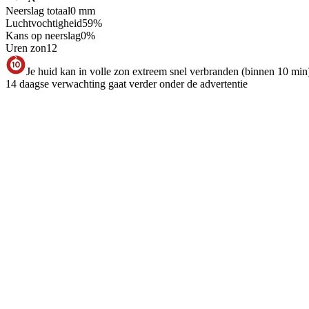
Neerslag totaal
0
mm
Luchtvochtigheid
59
%
Kans op neerslag
0
%
Uren zon
12
Je huid kan in volle zon extreem snel verbranden (binnen 10 min
14 daagse verwachting gaat verder onder de advertentie