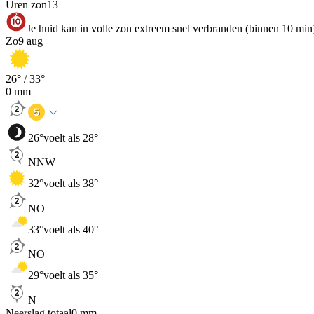
Uren zon
13
Je huid kan in volle zon extreem snel verbranden (binnen 10 min
Zo
9 aug
26
° /
33
°
0
mm
26
°
voelt als 28°
NNW
32
°
voelt als 38°
NO
33
°
voelt als 40°
NO
29
°
voelt als 35°
N
Neerslag totaal
0
mm