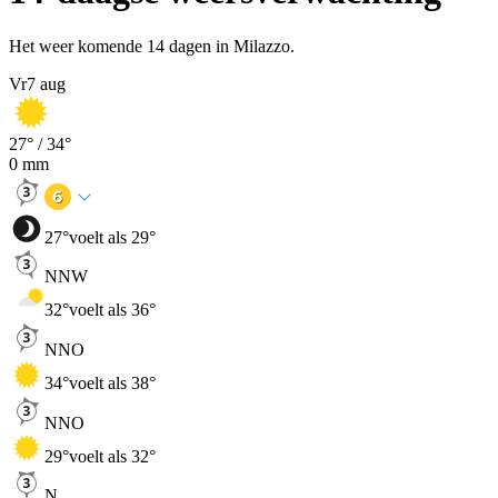
Het weer komende 14 dagen in Milazzo.
Vr
7 aug
27
° /
34
°
0
mm
27
°
voelt als 29°
NNW
32
°
voelt als 36°
NNO
34
°
voelt als 38°
NNO
29
°
voelt als 32°
N