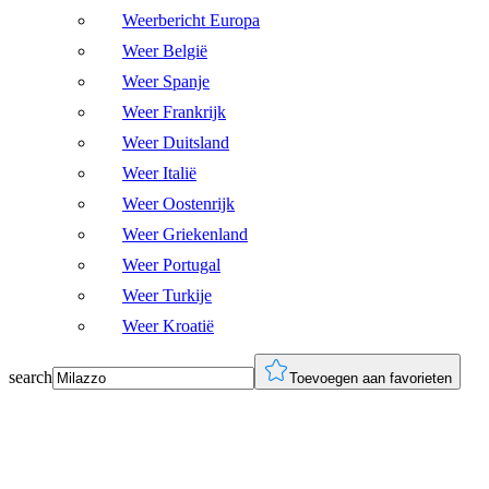
Weerbericht Europa
Weer België
Weer Spanje
Weer Frankrijk
Weer Duitsland
Weer Italië
Weer Oostenrijk
Weer Griekenland
Weer Portugal
Weer Turkije
Weer Kroatië
search
Toevoegen aan favorieten