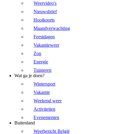
Weervideo's
Nieuwsbrief
Hooikoorts
Maandverwachting
Feestdagen
Vakantieweer
Zon
Energie
Tuinieren
Wat ga je doen?
Wintersport
Vakantie
Weekend weer
Activiteiten
Evenementen
Buitenland
Weerbericht België