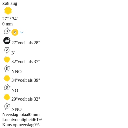
Za
8 aug
27
° /
34
°
0
mm
27
°
voelt als 28°
N
32
°
voelt als 37°
NNO
34
°
voelt als 39°
NO
29
°
voelt als 32°
NNO
Neerslag totaal
0
mm
Luchtvochtigheid
61
%
Kans op neerslag
0
%