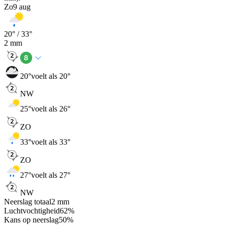
Zo
9 aug
20
° /
33
°
2
mm
20
°
voelt als 20°
NW
25
°
voelt als 26°
ZO
33
°
voelt als 33°
ZO
27
°
voelt als 27°
NW
Neerslag totaal
2
mm
Luchtvochtigheid
62
%
Kans op neerslag
50
%