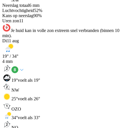
NW
Neerslag totaal
6
mm
Luchtvochtigheid
52
%
Kans op neerslag
90
%
Uren zon
11
Je huid kan in volle zon extreem snel verbranden (binnen 10
min).
Di
11 aug
19
° /
34
°
4
mm
19
°
voelt als 19°
NW
25
°
voelt als 26°
OZO
34
°
voelt als 33°
NO