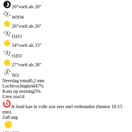
20
°
voelt als 20°
WNW
26
°
voelt als 26°
OZO
34
°
voelt als 33°
OZO
27
°
voelt als 28°
NO
Neerslag totaal
0,2
mm
Luchtvochtigheid
47
%
Kans op neerslag
5
%
Uren zon
14
Je huid kan in volle zon zeer snel verbranden (binnen 10-15
min).
Za
8 aug