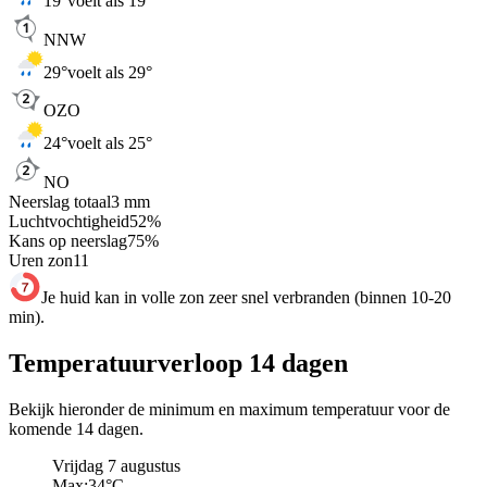
19
°
voelt als 19°
NNW
29
°
voelt als 29°
OZO
24
°
voelt als 25°
NO
Neerslag totaal
3
mm
Luchtvochtigheid
52
%
Kans op neerslag
75
%
Uren zon
11
Je huid kan in volle zon zeer snel verbranden (binnen 10-20
min).
Temperatuurverloop 14 dagen
Bekijk hieronder de minimum en maximum temperatuur voor de
komende 14 dagen.
Vrijdag 7 augustus
Max:
34
°C