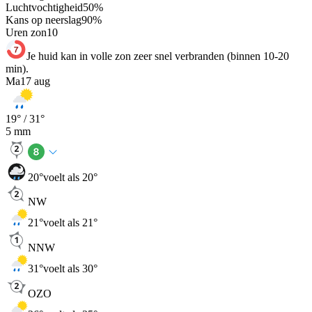
Luchtvochtigheid
50
%
Kans op neerslag
90
%
Uren zon
10
Je huid kan in volle zon zeer snel verbranden (binnen 10-20
min).
Ma
17 aug
19
° /
31
°
5
mm
20
°
voelt als 20°
NW
21
°
voelt als 21°
NNW
31
°
voelt als 30°
OZO