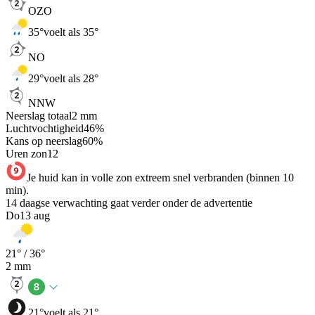
OZO
35
°
voelt als 35°
NO
29
°
voelt als 28°
NNW
Neerslag totaal
2
mm
Luchtvochtigheid
46
%
Kans op neerslag
60
%
Uren zon
12
Je huid kan in volle zon extreem snel verbranden (binnen 10
min).
14 daagse verwachting gaat verder onder de advertentie
Do
13 aug
21
° /
36
°
2
mm
21
°
voelt als 21°