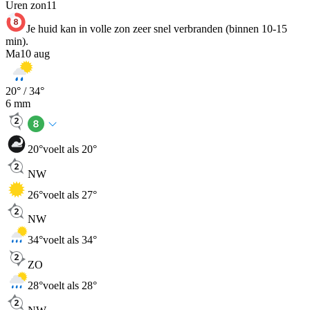
Uren zon
11
Je huid kan in volle zon zeer snel verbranden (binnen 10-15
min).
Ma
10 aug
20
° /
34
°
6
mm
20
°
voelt als 20°
NW
26
°
voelt als 27°
NW
34
°
voelt als 34°
ZO
28
°
voelt als 28°