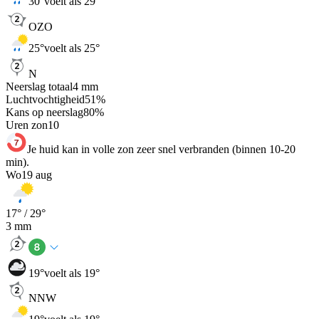
30
°
voelt als 29°
OZO
25
°
voelt als 25°
N
Neerslag totaal
4
mm
Luchtvochtigheid
51
%
Kans op neerslag
80
%
Uren zon
10
Je huid kan in volle zon zeer snel verbranden (binnen 10-20
min).
Wo
19 aug
17
° /
29
°
3
mm
19
°
voelt als 19°
NNW