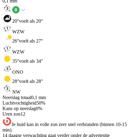
0,1
mm
20
°
voelt als 20°
WZW
26
°
voelt als 27°
WZW
35
°
voelt als 34°
ONO
28
°
voelt als 28°
NW
Neerslag totaal
0,1
mm
Luchtvochtigheid
50
%
Kans op neerslag
0
%
Uren zon
12
Je huid kan in volle zon zeer snel verbranden (binnen 10-15
min).
14 daagse verwachting gaat verder onder de advertentie