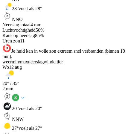
28
°
voelt als 28°
NNO
Neerslag totaal
4
mm
Luchtvochtigheid
50
%
Kans op neerslag
85
%
Uren zon
11
Je huid kan in volle zon extreem snel verbranden (binnen 10
min).
weer
min
/
max
neerslag
wind
cijfer
Wo
12 aug
20
° /
35
°
2
mm
20
°
voelt als 20°
NNW
27
°
voelt als 27°