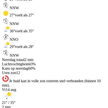
NNW
27
°
voelt als 27°
NNW
36
°
voelt als 35°
NNO
29
°
voelt als 28°
NNW
Neerslag totaal
2
mm
Luchtvochtigheid
43
%
Kans op neerslag
60
%
Uren zon
12
Je huid kan in volle zon extreem snel verbranden (binnen 10
min).
Vr
14 aug
21
° /
35
°
2
mm