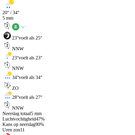
20
° /
34
°
5
mm
23
°
voelt als 25°
NNW
23
°
voelt als 23°
NNW
34
°
voelt als 34°
ZO
28
°
voelt als 27°
NNW
Neerslag totaal
5
mm
Luchtvochtigheid
47
%
Kans op neerslag
90
%
Uren zon
11