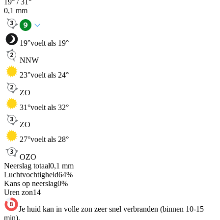
19
° /
31
°
0,1
mm
19
°
voelt als 19°
NNW
23
°
voelt als 24°
ZO
31
°
voelt als 32°
ZO
27
°
voelt als 28°
OZO
Neerslag totaal
0,1
mm
Luchtvochtigheid
64
%
Kans op neerslag
0
%
Uren zon
14
Je huid kan in volle zon zeer snel verbranden (binnen 10-15
min).