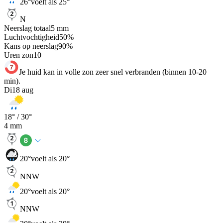
26
°
voelt als 25°
N
Neerslag totaal
5
mm
Luchtvochtigheid
50
%
Kans op neerslag
90
%
Uren zon
10
Je huid kan in volle zon zeer snel verbranden (binnen 10-20
min).
Di
18 aug
18
° /
30
°
4
mm
20
°
voelt als 20°
NNW
20
°
voelt als 20°
NNW