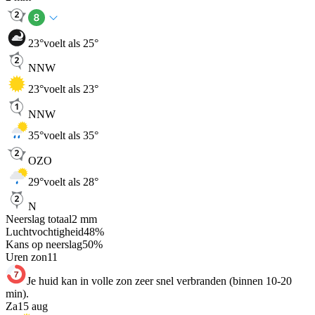
23
°
voelt als 25°
NNW
23
°
voelt als 23°
NNW
35
°
voelt als 35°
OZO
29
°
voelt als 28°
N
Neerslag totaal
2
mm
Luchtvochtigheid
48
%
Kans op neerslag
50
%
Uren zon
11
Je huid kan in volle zon zeer snel verbranden (binnen 10-20
min).
Za
15 aug