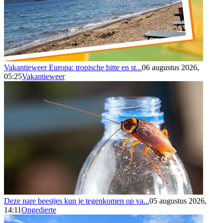
Vakantieweer Europa: tropische hitte en st...
06 augustus 2026,
05:25
Vakantieweer
Deze nare beestjes kun je tegenkomen op va...
05 augustus 2026,
14:11
Ongedierte