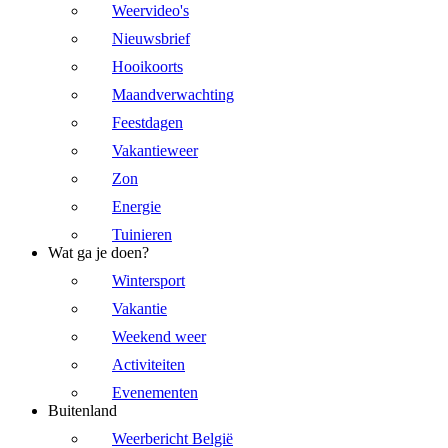
Weervideo's
Nieuwsbrief
Hooikoorts
Maandverwachting
Feestdagen
Vakantieweer
Zon
Energie
Tuinieren
Wat ga je doen?
Wintersport
Vakantie
Weekend weer
Activiteiten
Evenementen
Buitenland
Weerbericht België