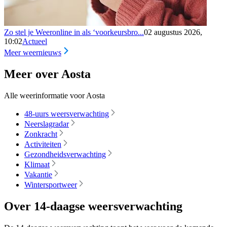
Zo stel je Weeronline in als ‘voorkeursbro...
02 augustus 2026,
10:02
Actueel
Meer weernieuws
Meer over Aosta
Alle weerinformatie voor Aosta
48-uurs weersverwachting
Neerslagradar
Zonkracht
Activiteiten
Gezondheidsverwachting
Klimaat
Vakantie
Wintersportweer
Over 14-daagse weersverwachting