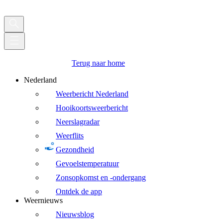
Terug naar home
Nederland
Weerbericht Nederland
Hooikoortsweerbericht
Neerslagradar
Weerflits
Gezondheid
Gevoelstemperatuur
Zonsopkomst en -ondergang
Ontdek de app
Weernieuws
Nieuwsblog