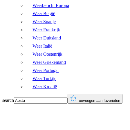
Weerbericht Europa
Weer België
Weer Spanje
Weer Frankrijk
Weer Duitsland
Weer Italië
Weer Oostenrijk
Weer Griekenland
Weer Portugal
Weer Turkije
Weer Kroatië
search
Toevoegen aan favorieten