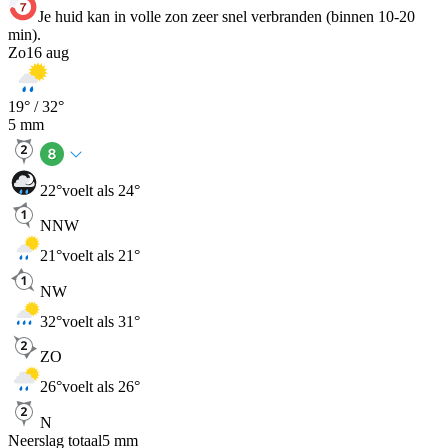
Je huid kan in volle zon zeer snel verbranden (binnen 10-20
min).
Zo
16 aug
19
° /
32
°
5
mm
22
°
voelt als 24°
NNW
21
°
voelt als 21°
NW
32
°
voelt als 31°
ZO
26
°
voelt als 26°
N
Neerslag totaal
5
mm