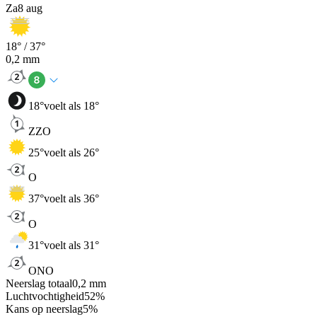
Za
8 aug
18
° /
37
°
0,2
mm
18
°
voelt als 18°
ZZO
25
°
voelt als 26°
O
37
°
voelt als 36°
O
31
°
voelt als 31°
ONO
Neerslag totaal
0,2
mm
Luchtvochtigheid
52
%
Kans op neerslag
5
%