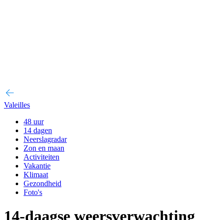
Valeilles
48 uur
14 dagen
Neerslagradar
Zon en maan
Activiteiten
Vakantie
Klimaat
Gezondheid
Foto's
14-daagse weersverwachting