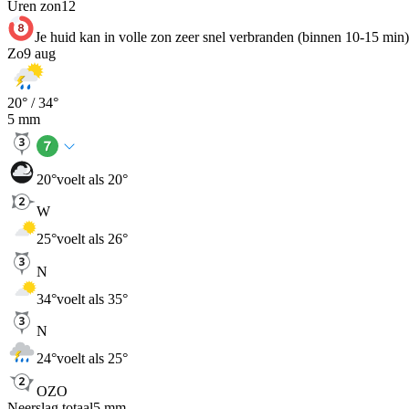
Uren zon
12
Je huid kan in volle zon zeer snel verbranden (binnen 10-15 min)
Zo
9 aug
20
° /
34
°
5
mm
20
°
voelt als 20°
W
25
°
voelt als 26°
N
34
°
voelt als 35°
N
24
°
voelt als 25°
OZO
Neerslag totaal
5
mm