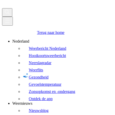
Terug naar home
Nederland
Weerbericht Nederland
Hooikoortsweerbericht
Neerslagradar
Weerflits
Gezondheid
Gevoelstemperatuur
Zonsopkomst en -ondergang
Ontdek de app
Weernieuws
Nieuwsblog