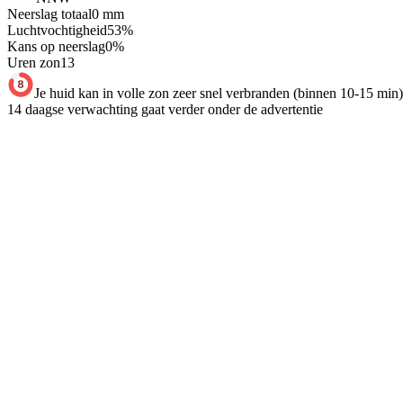
Neerslag totaal
0
mm
Luchtvochtigheid
53
%
Kans op neerslag
0
%
Uren zon
13
Je huid kan in volle zon zeer snel verbranden (binnen 10-15 min)
14 daagse verwachting gaat verder onder de advertentie