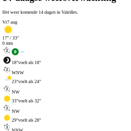
Het weer komende 14 dagen in Valeilles.
Vr
7 aug
17
° /
33
°
0
mm
18
°
voelt als 18°
WNW
23
°
voelt als 24°
NW
33
°
voelt als 32°
NW
29
°
voelt als 28°
NNW