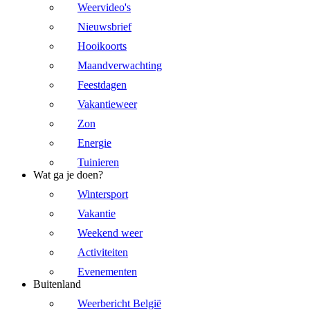
Weervideo's
Nieuwsbrief
Hooikoorts
Maandverwachting
Feestdagen
Vakantieweer
Zon
Energie
Tuinieren
Wat ga je doen?
Wintersport
Vakantie
Weekend weer
Activiteiten
Evenementen
Buitenland
Weerbericht België