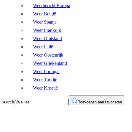
Weerbericht Europa
Weer België
Weer Spanje
Weer Frankrijk
Weer Duitsland
Weer Italië
Weer Oostenrijk
Weer Griekenland
Weer Portugal
Weer Turkije
Weer Kroatië
search
Toevoegen aan favorieten